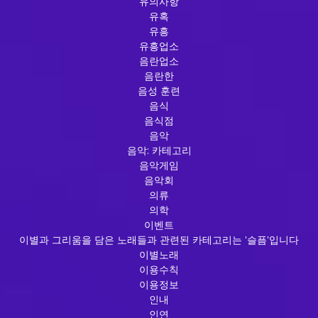
유의사항
유혹
유흥
유흥업소
음란업소
음란한
음성 훈련
음식
음식점
음악
음악: 카테고리
음악게임
음악회
의류
의학
이벤트
이별과 그리움을 담은 노래들과 관련된 카테고리는 '슬픔'입니다
이별노래
이용수칙
이용정보
인내
인연