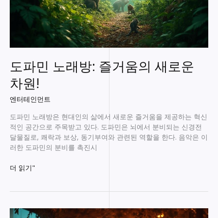
도파민 노래방: 즐거움의 새로운
차원!
엔터테인먼트
도파민 노래방은 현대인의 삶에서 새로운 즐거움을 제공하는 혁신
적인 공간으로 주목받고 있다. 도파민은 뇌에서 분비되는 신경전
달물질로, 쾌락과 보상, 동기부여와 관련된 역할을 한다. 음악은 이
러한 도파민의 분비를 촉진시
도
더 읽기"
파
민
노
래