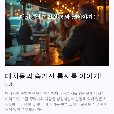
방:
즐
거
움
의
새
로
운
차
원!
대치동의 숨겨진 룸싸롱 이야기!
관광
대치동의 숨겨진 룸싸롱 이야기!대치동은 서울 강남구에 위치한
지역으로, 고급 주택가와 다양한 상업시설이 밀집해 있어 많은 사
람들에게 익숙한 곳이다. 이 지역은 특히 교육과 관련된 시설과 학
원이 많아 학부모와 학생