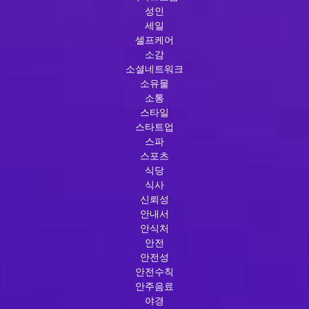
성인
세일
셀프케어
소감
소셜네트워크
소유물
소통
스타일
스타트업
스파
스포츠
식당
식사
신뢰성
안내서
안식처
안전
안전성
안전수칙
안주음료
야경