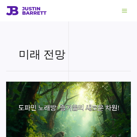
콘
텐
츠
로
건
너
뛰
기
미래 전망