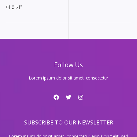
대
더 읽기"
치
동
의
숨
겨
진
룸
싸
Follow Us
롱
이
야
Lorem ipsum dolor sit amet, consectetur
기!
SUBSCRIBE TO OUR NEWSLETTER
Lorem ipsum dolor sit amet, consectetur adipisicing elit, sed