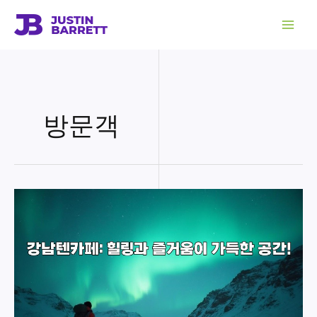
콘
텐
츠
로
건
너
뛰
기
방문객