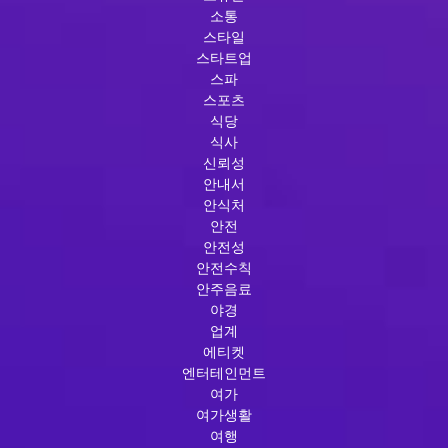
소통
스타일
스타트업
스파
스포츠
식당
식사
신뢰성
안내서
안식처
안전
안전성
안전수칙
안주음료
야경
업계
에티켓
엔터테인먼트
여가
여가생활
여행