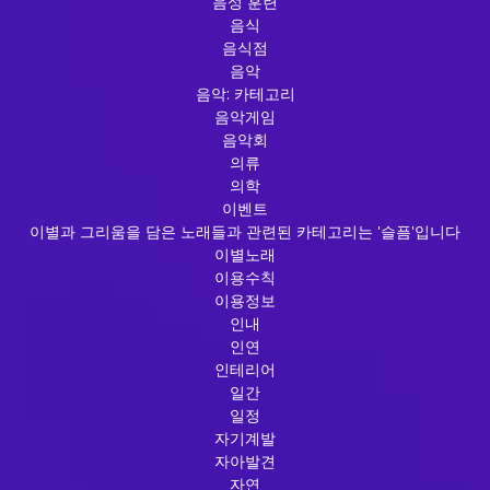
음성 훈련
음식
음식점
음악
음악: 카테고리
음악게임
음악회
의류
의학
이벤트
이별과 그리움을 담은 노래들과 관련된 카테고리는 '슬픔'입니다
이별노래
이용수칙
이용정보
인내
인연
인테리어
일간
일정
자기계발
자아발견
자연