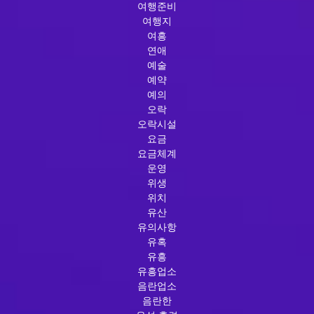
여행준비
여행지
여흥
연애
예술
예약
예의
오락
오락시설
요금
요금체계
운영
위생
위치
유산
유의사항
유혹
유흥
유흥업소
음란업소
음란한