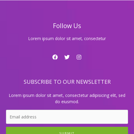
힐
링
과
즐
Follow Us
거
움
이
Lorem ipsum dolor sit amet, consectetur
가
득
한
공
간!
SUBSCRIBE TO OUR NEWSLETTER
Lorem ipsum dolor sit amet, consectetur adipisicing elit, sed
do eiusmod.
SUBMIT