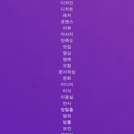
디자인
디저트
레저
로맨스
리뷰
마사지
만족도
맛집
명상
명예
모험
문서작성
문화
미디어
미식
미용실
반사
방탈출
범죄
법률
보안