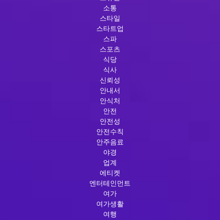
소통
스타일
스타트업
스파
스포츠
식당
식사
신뢰성
안내서
안식처
안전
안전성
안전수칙
안주음료
야경
업계
에티켓
엔터테인먼트
여가
여가생활
여행