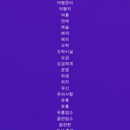
여행준비
여행지
여흥
연애
예술
예약
예의
오락
오락시설
요금
요금체계
운영
위생
위치
유산
유의사항
유혹
유흥
유흥업소
음란업소
음란한