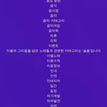
음성 훈련
음식
음식점
음악
음악: 카테고리
음악게임
음악회
의류
의학
이벤트
이별과 그리움을 담은 노래들과 관련된 카테고리는 '슬픔'입니다
이별노래
이용수칙
이용정보
인내
인연
인테리어
일간
일정
자기계발
자아발견
자연