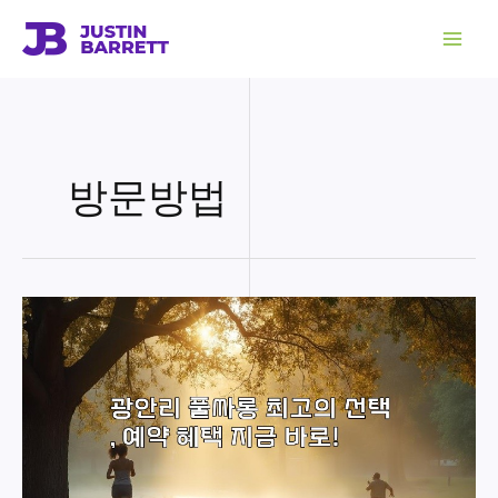
콘
텐
츠
로
건
너
뛰
기
방문방법