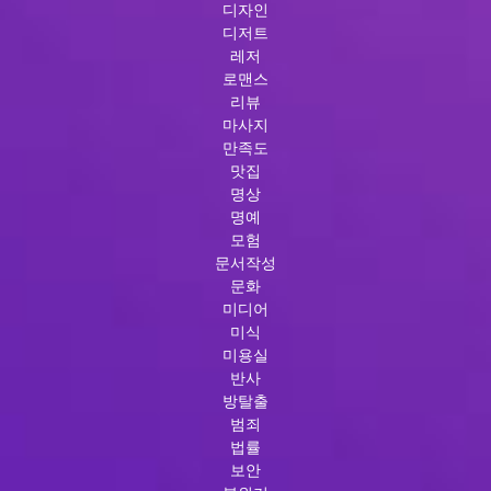
디자인
디저트
레저
로맨스
리뷰
마사지
만족도
맛집
명상
명예
모험
문서작성
문화
미디어
미식
미용실
반사
방탈출
범죄
법률
보안