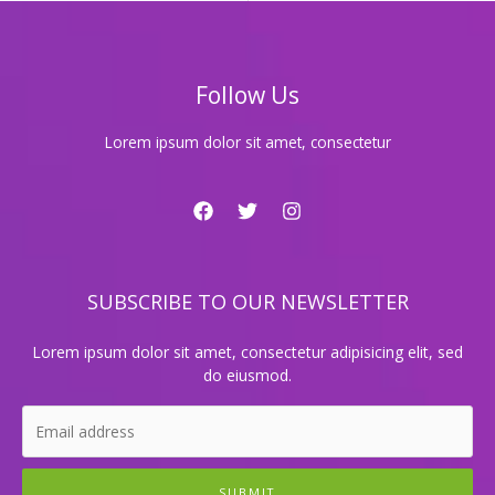
롱
최
고
의
Follow Us
선
택,
예
Lorem ipsum dolor sit amet, consectetur
약
혜
택
지
금
바
SUBSCRIBE TO OUR NEWSLETTER
로!
Lorem ipsum dolor sit amet, consectetur adipisicing elit, sed
do eiusmod.
SUBMIT