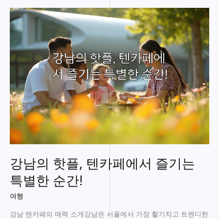
에
서
만
나
는
특
별
한
경
험,
놓
치
지
마
세
강남의 핫플, 텐카페에서 즐기는
요!
특별한 순간!
여행
강남 텐카페의 매력 소개강남은 서울에서 가장 활기차고 트렌디한