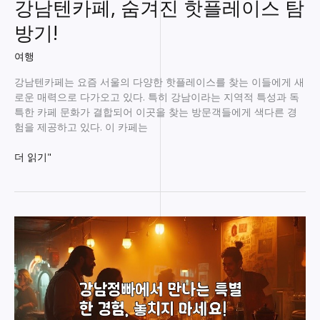
강남텐카페, 숨겨진 핫플레이스 탐
방기!
여행
강남텐카페는 요즘 서울의 다양한 핫플레이스를 찾는 이들에게 새
로운 매력으로 다가오고 있다. 특히 강남이라는 지역적 특성과 독
특한 카페 문화가 결합되어 이곳을 찾는 방문객들에게 색다른 경
험을 제공하고 있다. 이 카페는
강
더 읽기"
남
텐
카
페,
숨
겨
진
핫
플
레