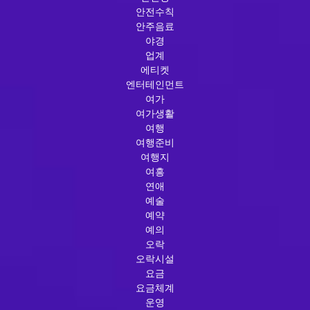
안전수칙
안주음료
야경
업계
에티켓
엔터테인먼트
여가
여가생활
여행
여행준비
여행지
여흥
연애
예술
예약
예의
오락
오락시설
요금
요금체계
운영