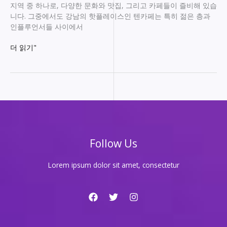
지역 중 하나로, 다양한 문화와 맛집, 그리고 카페들이 즐비해 있습
니다. 그중에서도 강남의 핫플레이스인 텐카페는 특히 젊은 층과
인플루언서들 사이에서
강
더 읽기"
남
의
핫
플,
텐
카
페
에
Follow Us
서
즐
기
Lorem ipsum dolor sit amet, consectetur
는
특
별
한
순