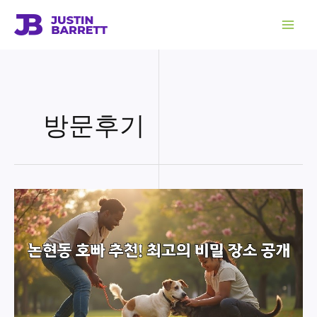
콘
텐
츠
로
건
너
뛰
기
방문후기