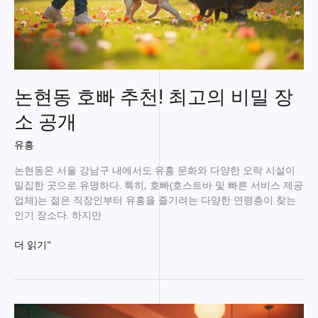
논현동 호빠 추천! 최고의 비밀 장
소 공개
유흥
논현동은 서울 강남구 내에서도 유흥 문화와 다양한 오락 시설이
밀집한 곳으로 유명하다. 특히, 호빠(호스트바 및 빠른 서비스 제공
업체)는 젊은 직장인부터 유흥을 즐기려는 다양한 연령층이 찾는
인기 장소다. 하지만
논
더 읽기"
현
동
호
빠