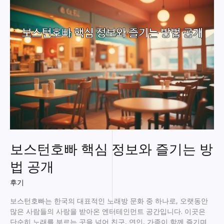
추
천!
최
고
의
비
밀
장
소
공
개
보스턴호빠 핵심 정보와 즐기는 방
법 공개
후기
보스턴호빠는 한국의 대표적인 노래방 문화 중 하나로, 오랫동안
많은 사람들의 사랑을 받아온 엔터테인먼트 공간입니다. 이곳은
단순히 노래를 부르는 곳을 넘어 친구, 연인, 가족이 함께 즐기며