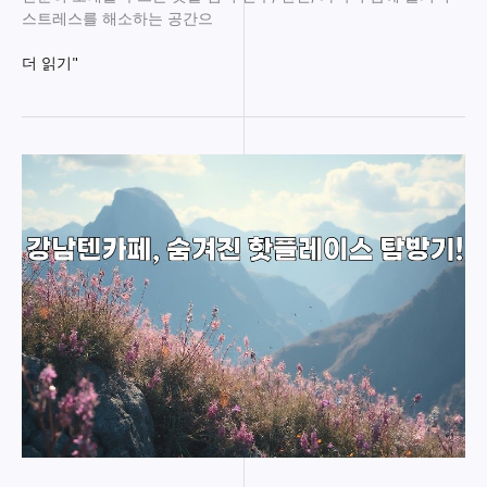
스트레스를 해소하는 공간으
보
더 읽기"
스
턴
호
빠
핵
심
정
보
와
즐
기
는
방
법
공
개