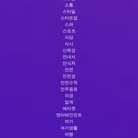
소통
스타일
스타트업
스파
스포츠
식당
식사
신뢰성
안내서
안식처
안전
안전성
안전수칙
안주음료
야경
업계
에티켓
엔터테인먼트
여가
여가생활
여행