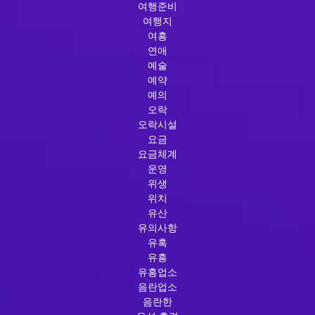
여행준비
여행지
여흥
연애
예술
예약
예의
오락
오락시설
요금
요금체계
운영
위생
위치
유산
유의사항
유혹
유흥
유흥업소
음란업소
음란한