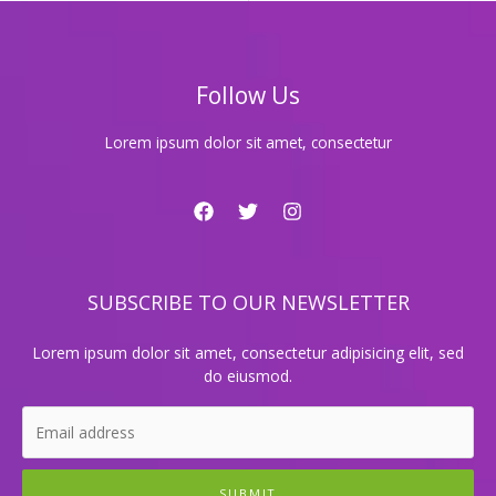
곳
에
서
만
Follow Us
경
험
할
Lorem ipsum dolor sit amet, consectetur
수
있
는
특
별
한
SUBSCRIBE TO OUR NEWSLETTER
맛!
Lorem ipsum dolor sit amet, consectetur adipisicing elit, sed
do eiusmod.
SUBMIT