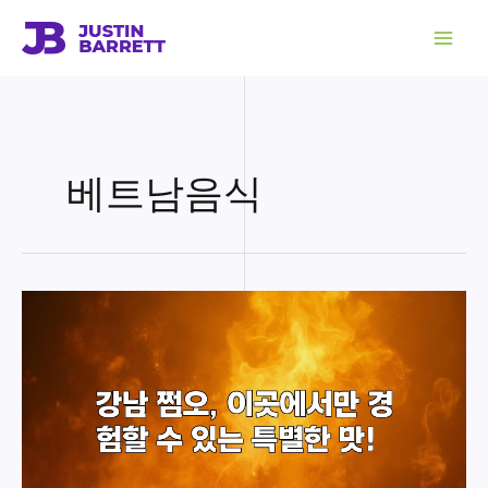
콘
텐
츠
로
건
너
뛰
기
베트남음식