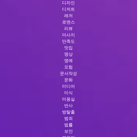
디자인
디저트
레저
로맨스
리뷰
마사지
만족도
맛집
명상
명예
모험
문서작성
문화
미디어
미식
미용실
반사
방탈출
범죄
법률
보안