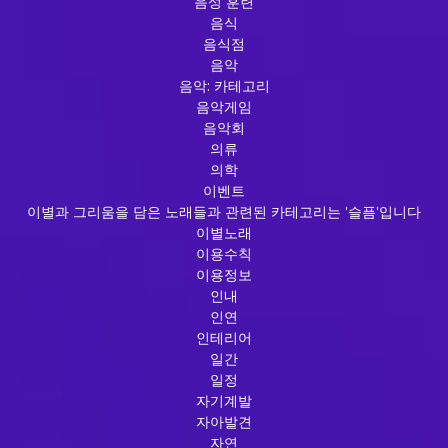
음성 훈련
음식
음식점
음악
음악: 카테고리
음악게임
음악회
의류
의학
이벤트
이별과 그리움을 담은 노래들과 관련된 카테고리는 '슬픔'입니다
이별노래
이용수칙
이용정보
인내
인연
인테리어
일간
일정
자기계발
자아발견
자연