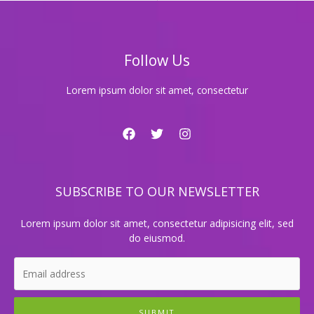
현
대
적
이
Follow Us
고
혹
은
Lorem ipsum dolor sit amet, consectetur
요
즘
각
광
받
는
SUBSCRIBE TO OUR NEWSLETTER
클
럽
룸?
Lorem ipsum dolor sit amet, consectetur adipisicing elit, sed
do eiusmod.
SUBMIT