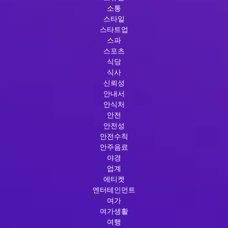
소통
스타일
스타트업
스파
스포츠
식당
식사
신뢰성
안내서
안식처
안전
안전성
안전수칙
안주음료
야경
업계
에티켓
엔터테인먼트
여가
여가생활
여행