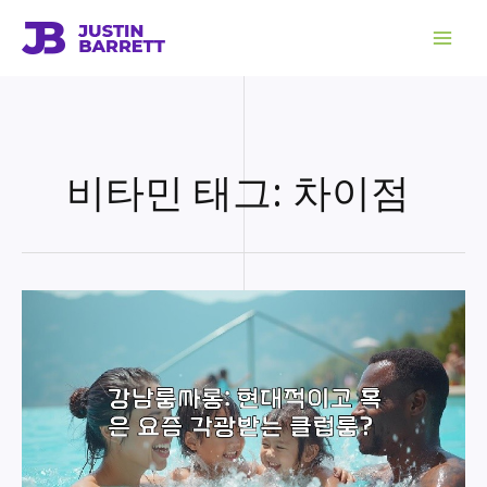
콘
텐
츠
로
건
너
뛰
기
비타민 태그: 차이점