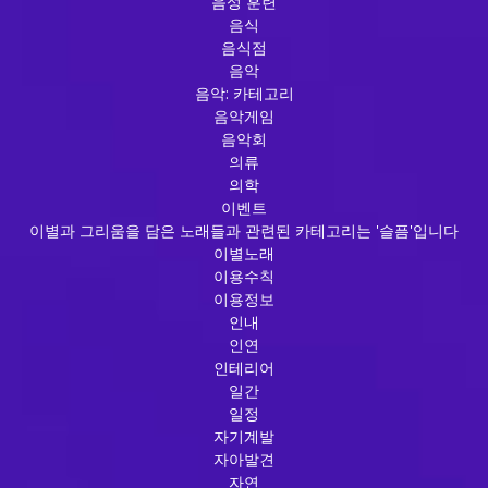
음성 훈련
음식
음식점
음악
음악: 카테고리
음악게임
음악회
의류
의학
이벤트
이별과 그리움을 담은 노래들과 관련된 카테고리는 '슬픔'입니다
이별노래
이용수칙
이용정보
인내
인연
인테리어
일간
일정
자기계발
자아발견
자연