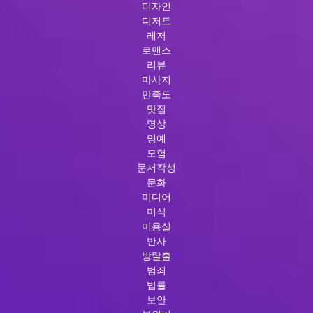
디자인
디저트
레저
로맨스
리뷰
마사지
만족도
맛집
명상
명예
모험
문서작성
문화
미디어
미식
미용실
반사
방탈출
범죄
법률
보안