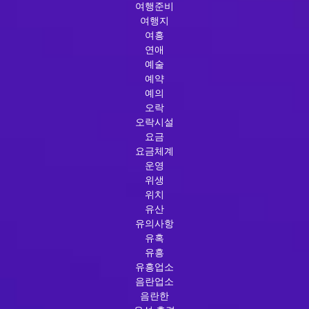
여행준비
여행지
여흥
연애
예술
예약
예의
오락
오락시설
요금
요금체계
운영
위생
위치
유산
유의사항
유혹
유흥
유흥업소
음란업소
음란한