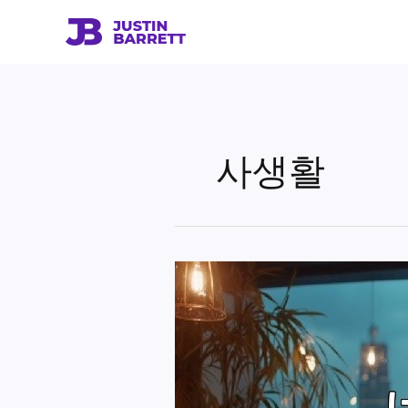
콘
텐
츠
로
건
너
뛰
사생활
기