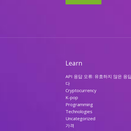
Learn
API 응답 오류: 유효하지 않은 응
다
Cryptocurrency
K-pop
Programming
Technologies
Uncategorized
가격