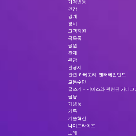
가격변동
건강
경계
경비
고객지원
곡목록
공원
관계
관광
관광지
관련 카테고리: 엔터테인먼트
교통수단
글쓰기 – 서비스와 관련된 카테고
금융
기념품
기록
기술혁신
나이트라이프
노래