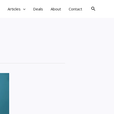
검
Articles
Deals
About
Contact
색