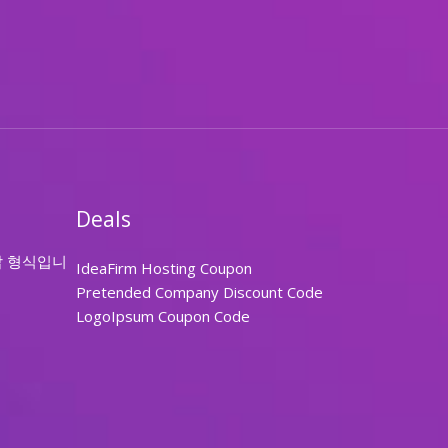
Deals
답 형식입니
IdeaFirm Hosting Coupon
Pretended Company Discount Code
LogoIpsum Coupon Code