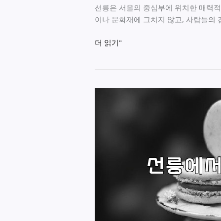
선릉은 서울의 중심부에 위치한 매력적
이나 문화재에 그치지 않고, 사람들의
선
더 읽기"
릉
의
매
력,
도
파
민
을
자
극
하
는
비
밀