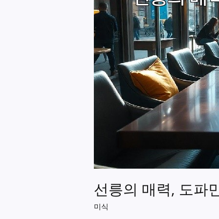
선릉의 매력, 도파
미식