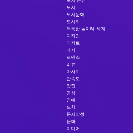
도서 분류
도시
도시문화
도시화
독특한 놀이터: 세계
디자인
디저트
레저
로맨스
리뷰
마사지
만족도
맛집
명상
명예
모험
문서작성
문화
미디어