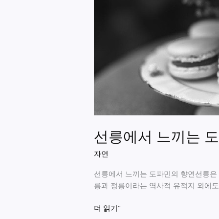
선릉에서 느끼는 
자연
선릉에서 느끼는 도파민의 향연선릉은 
릉과 정릉이라는 역사적 유적지 외에도
선
더 읽기"