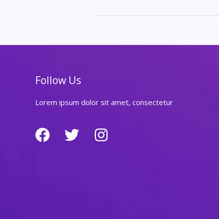
릉
에
서
느
끼
는
도
Follow Us
파
민
Lorem ipsum dolor sit amet, consectetur
의
향
연