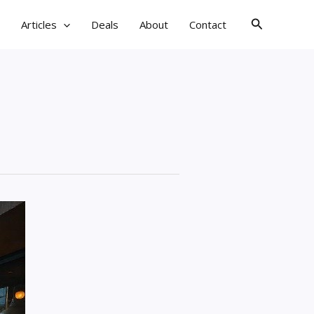
검
Articles
Deals
About
Contact
색