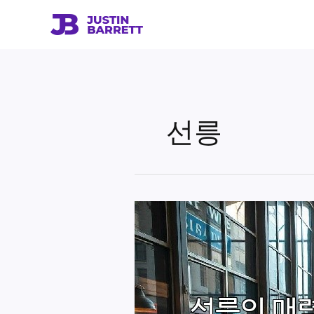
콘
텐
츠
로
건
너
뛰
선릉
기