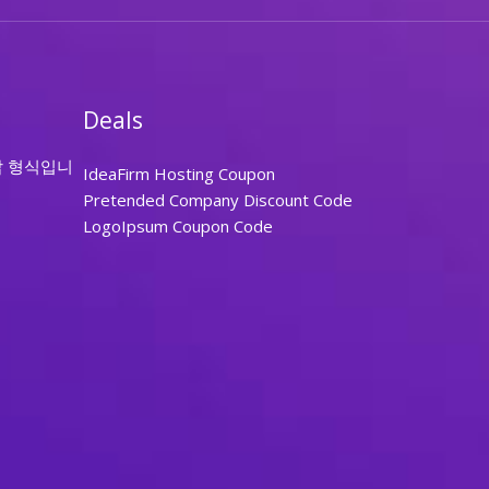
Deals
답 형식입니
IdeaFirm Hosting Coupon
Pretended Company Discount Code
LogoIpsum Coupon Code