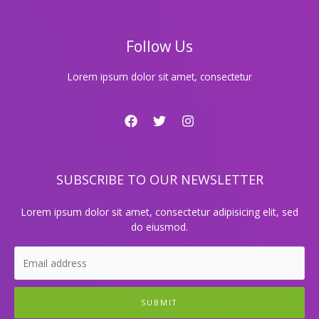
매
력
을
Follow Us
전
해
주
Lorem ipsum dolor sit amet, consectetur
는
5
가
지
이
유
SUBSCRIBE TO OUR NEWSLETTER
Lorem ipsum dolor sit amet, consectetur adipisicing elit, sed
do eiusmod.
SUBMIT