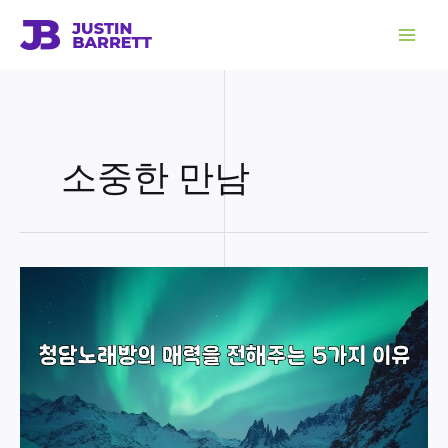
콘
텐
츠
로
건
너
뛰
기
소중한 만남