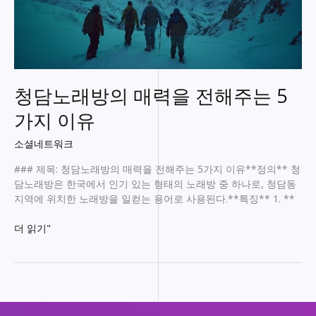
청담노래방의 매력을 전해주는 5
가지 이유
소셜네트워크
### 제목: 청담노래방의 매력을 전해주는 5가지 이유**정의** 청
담노래방은 한국에서 인기 있는 형태의 노래방 중 하나로, 청담동
지역에 위치한 노래방을 일컫는 용어로 사용된다.**특징** 1. **
청
더 읽기"
담
노
래
방
의