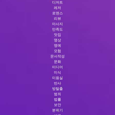
디저트
레저
로맨스
리뷰
마사지
만족도
맛집
명상
명예
모험
문서작성
문화
미디어
미식
미용실
반사
방탈출
범죄
법률
보안
분위기