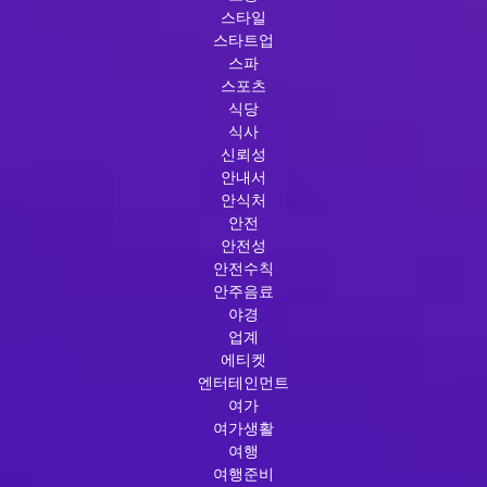
스타일
스타트업
스파
스포츠
식당
식사
신뢰성
안내서
안식처
안전
안전성
안전수칙
안주음료
야경
업계
에티켓
엔터테인먼트
여가
여가생활
여행
여행준비