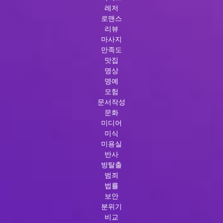
레저
로맨스
리뷰
마사지
만족도
맛집
명상
명예
모험
문서작성
문화
미디어
미식
미용실
반사
방탈출
범죄
법률
보안
분위기
비교