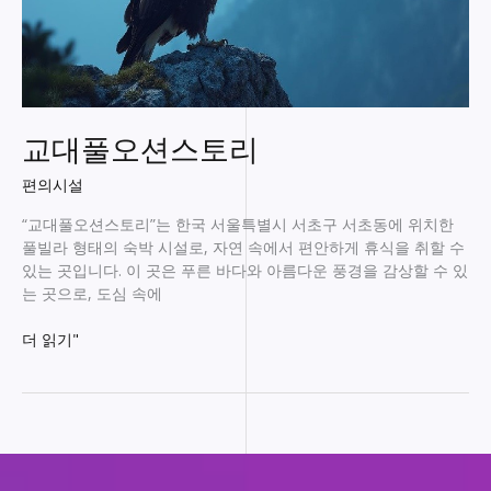
교대풀오션스토리
편의시설
“교대풀오션스토리”는 한국 서울특별시 서초구 서초동에 위치한
풀빌라 형태의 숙박 시설로, 자연 속에서 편안하게 휴식을 취할 수
있는 곳입니다. 이 곳은 푸른 바다와 아름다운 풍경을 감상할 수 있
는 곳으로, 도심 속에
교
더 읽기"
대
풀
오
션
스
토