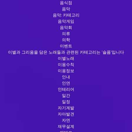
음식점
음악
음악: 카테고리
음악게임
음악회
의류
의학
이벤트
이별과 그리움을 담은 노래들과 관련된 카테고리는 '슬픔'입니다
이별노래
이용수칙
이용정보
인내
인연
인테리어
일간
일정
자기계발
자아발견
자연
재무설계