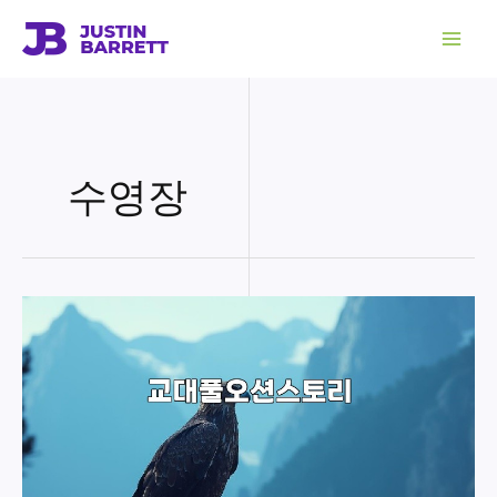
콘
텐
츠
로
건
너
뛰
기
수영장