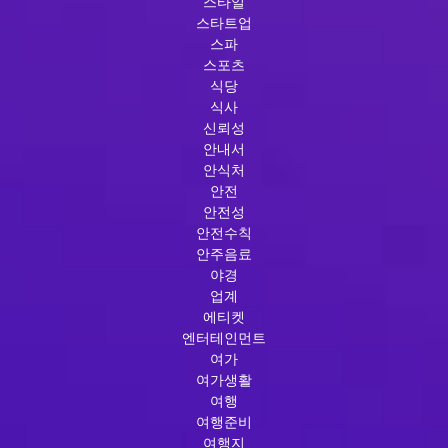
스타일
스타트업
스파
스포츠
식당
식사
신뢰성
안내서
안식처
안전
안전성
안전수칙
안주음료
야경
업계
에티켓
엔터테인먼트
여가
여가생활
여행
여행준비
여행지