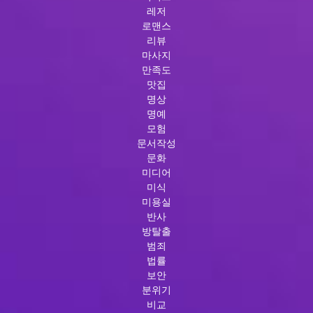
레저
로맨스
리뷰
마사지
만족도
맛집
명상
명예
모험
문서작성
문화
미디어
미식
미용실
반사
방탈출
범죄
법률
보안
분위기
비교