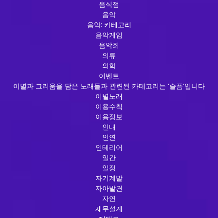
음식점
음악
음악: 카테고리
음악게임
음악회
의류
의학
이벤트
이별과 그리움을 담은 노래들과 관련된 카테고리는 '슬픔'입니다
이별노래
이용수칙
이용정보
인내
인연
인테리어
일간
일정
자기계발
자아발견
자연
재무설계