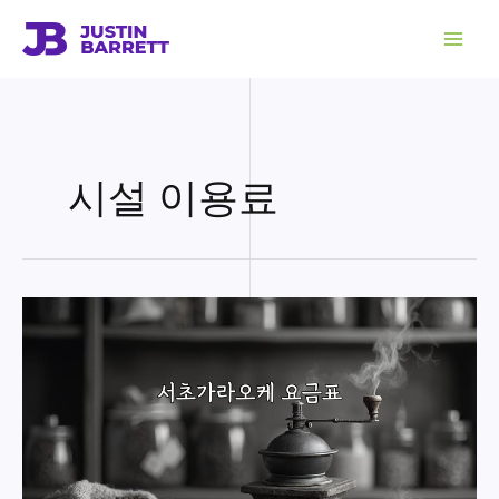
콘
텐
츠
로
건
너
뛰
기
시설 이용료