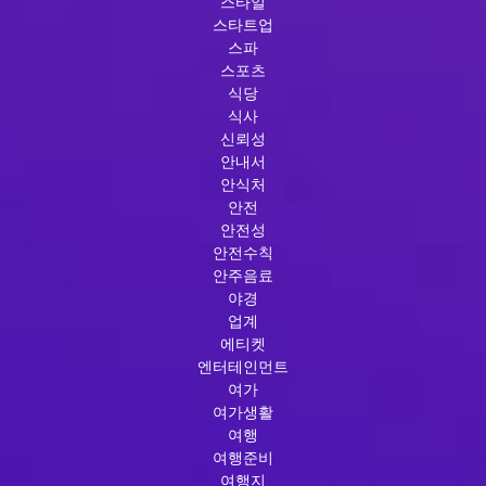
스타일
스타트업
스파
스포츠
식당
식사
신뢰성
안내서
안식처
안전
안전성
안전수칙
안주음료
야경
업계
에티켓
엔터테인먼트
여가
여가생활
여행
여행준비
여행지