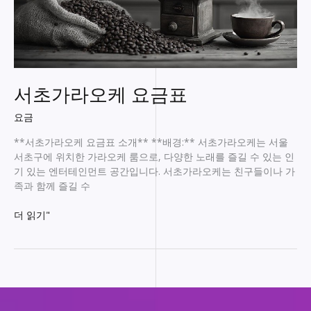
서초가라오케 요금표
요금
**서초가라오케 요금표 소개** **배경:** 서초가라오케는 서울
서초구에 위치한 가라오케 룸으로, 다양한 노래를 즐길 수 있는 인
기 있는 엔터테인먼트 공간입니다. 서초가라오케는 친구들이나 가
족과 함께 즐길 수
서
더 읽기"
초
가
라
오
케
요