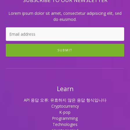
SUBSCRIBE TO OUR NEWSLETTER
2.
신
사
Lorem ipsum dolor sit amet, consectetur adipisicing elit, sed
들
do eiusmod.
의
품
격
있
는
SUBMIT
선
택:
룸
싸
롱
의
Learn
세
계
API 응답 오류: 유효하지 않은 응답 형식입니다
3.
Cryptocurrency
럭
K-pop
셔
Programming
리
Technologies
한