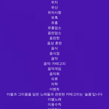
위치
유산
유의사항
유혹
유흥
유흥업소
음란업소
음란한
음성 훈련
음식
음식점
음악
음악: 카테고리
음악게임
음악회
의류
의학
이벤트
이별과 그리움을 담은 노래들과 관련된 카테고리는 '슬픔'입니다
이별노래
이용수칙