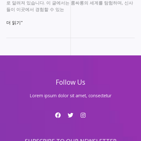
로 알려져 있습니다. 이 글에서는 룸싸롱의 세계를 탐험하며, 신사
들이 이곳에서 경험할 수 있는
1.
더 읽기"
세
련
된
밤
의
유
혹:
신
Follow Us
사
와
함
Lorem ipsum dolor sit amet, consectetur
께
하
는
룸
싸
롱