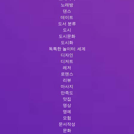
싸
노래방
롱
댄스
경
데이트
험
도서 분류
5.
도시
품
도시문화
격
도시화
과
독특한 놀이터: 세계
즐
디자인
거
디저트
움
레저
의
로맨스
조
리뷰
화:
마사지
신
만족도
사
맛집
룸
명상
싸
명예
롱
모험
이
문서작성
야
문화