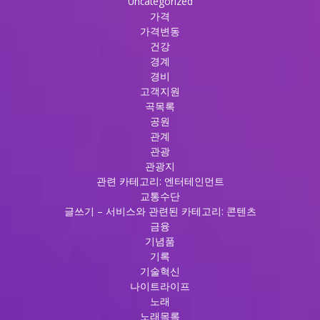
Uncategorized
밤,
가격
신
가격변동
사
건강
룸
경계
싸
경비
롱
고객지원
의
곡목록
매
공원
력
관계
탐
관광
험
관광지
4.
관련 카테고리: 엔터테인먼트
신
교통수단
사
글쓰기 – 서비스와 관련된 카테고리: 콘텐츠
의
금융
저
기념품
녁:
기록
특
기술혁신
별
나이트라이프
한
노래
룸
노래목록