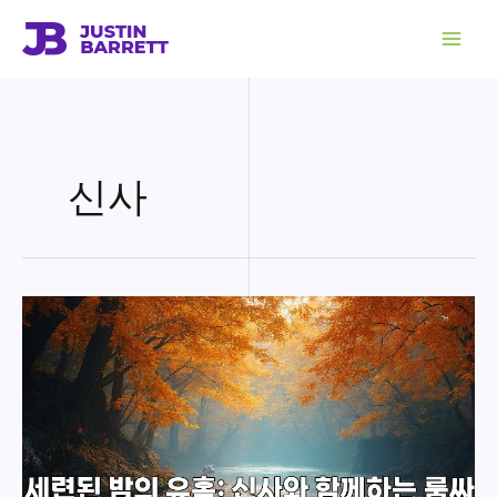
콘
텐
츠
로
건
너
뛰
기
신사