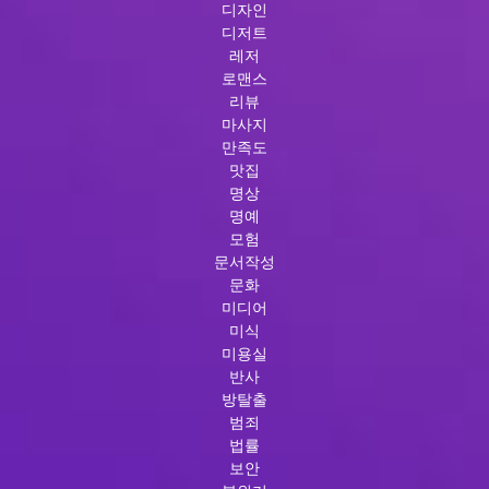
디자인
디저트
레저
로맨스
리뷰
마사지
만족도
맛집
명상
명예
모험
문서작성
문화
미디어
미식
미용실
반사
방탈출
범죄
법률
보안