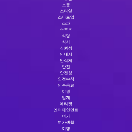
소통
스타일
스타트업
스파
스포츠
식당
식사
신뢰성
안내서
안식처
안전
안전성
안전수칙
안주음료
야경
업계
에티켓
엔터테인먼트
여가
여가생활
여행