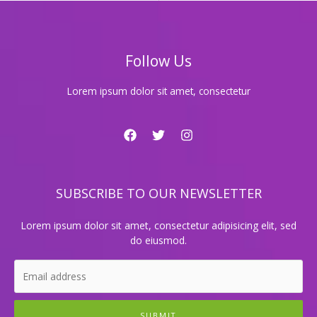
오
케
에
서
Follow Us
즐
기
는
Lorem ipsum dolor sit amet, consectetur
완
벽
한
노
래
밤!
SUBSCRIBE TO OUR NEWSLETTER
Lorem ipsum dolor sit amet, consectetur adipisicing elit, sed
do eiusmod.
SUBMIT