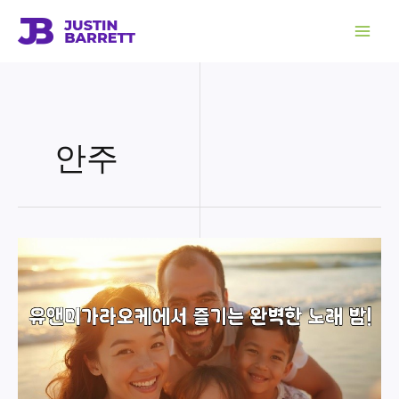
콘
텐
츠
로
건
너
뛰
기
안주