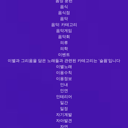
음성 훈련
음식
음식점
음악
음악: 카테고리
음악게임
음악회
의류
의학
이벤트
이별과 그리움을 담은 노래들과 관련된 카테고리는 '슬픔'입니다
이별노래
이용수칙
이용정보
인내
인연
인테리어
일간
일정
자기계발
자아발견
자연