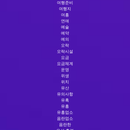
여행준비
여행지
여흥
연애
예술
예약
예의
오락
오락시설
요금
요금체계
운영
위생
위치
유산
유의사항
유혹
유흥
유흥업소
음란업소
음란한