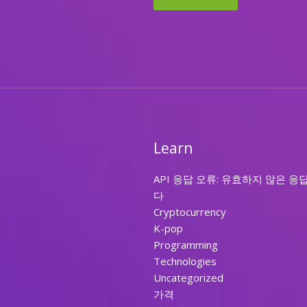
Learn
API 응답 오류: 유효하지 않은 응
다
Cryptocurrency
K-pop
Programming
Technologies
Uncategorized
가격