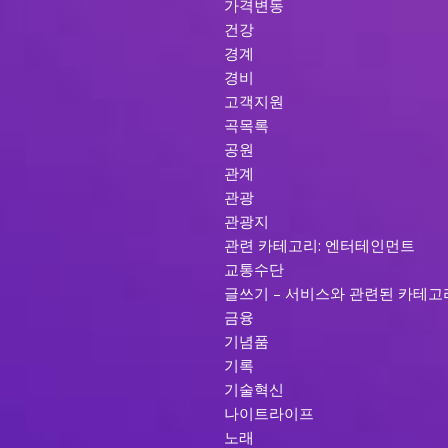
가격변동
건강
경계
경비
고객지원
곡목록
공원
관계
관광
관광지
관련 카테고리: 엔터테인먼트
교통수단
글쓰기 – 서비스와 관련된 카테고
금융
기념품
기록
기술혁신
나이트라이프
노래