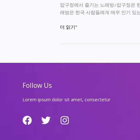
압구정에서 즐기는 노래방♪압구정은 한
래방은 한국 사람들에게 매우 인기 있는
압
더 읽기"
구
정
에
서
즐
기
는
Follow Us
노
래
Lorem ipsum dolor sit amet, consectetur
방
♪