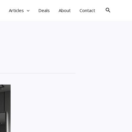
검
Articles
Deals
About
Contact
색