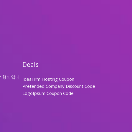
Deals
답 형식입니
IdeaFirm Hosting Coupon
Pretended Company Discount Code
LogoIpsum Coupon Code