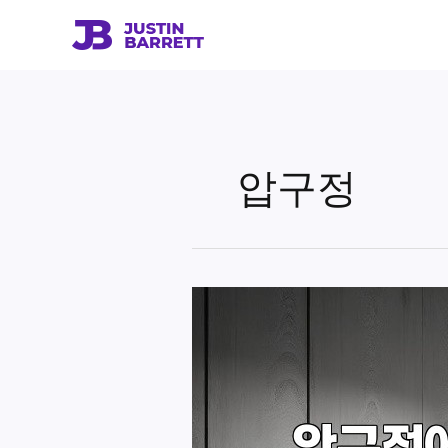
콘
텐
츠
로
건
너
뛰
압구정
기