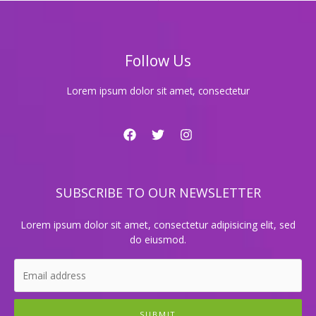
가
격
완
벽
Follow Us
정
리!
여
Lorem ipsum dolor sit amet, consectetur
기
서
확
인
하
세
SUBSCRIBE TO OUR NEWSLETTER
요!
Lorem ipsum dolor sit amet, consectetur adipisicing elit, sed
do eiusmod.
SUBMIT