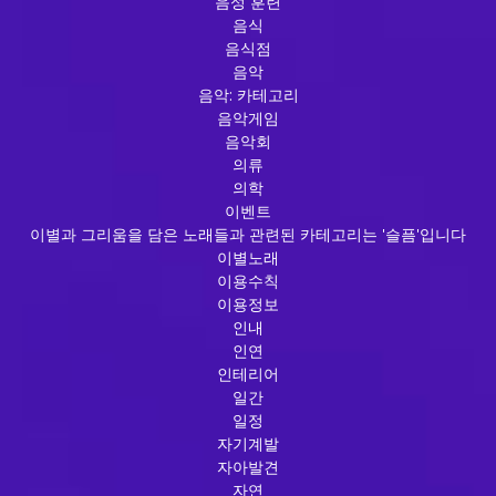
음성 훈련
음식
음식점
음악
음악: 카테고리
음악게임
음악회
의류
의학
이벤트
이별과 그리움을 담은 노래들과 관련된 카테고리는 '슬픔'입니다
이별노래
이용수칙
이용정보
인내
인연
인테리어
일간
일정
자기계발
자아발견
자연