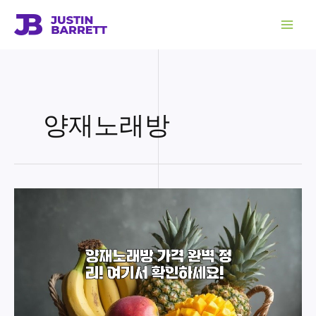
콘
텐
츠
로
건
너
뛰
기
양재노래방