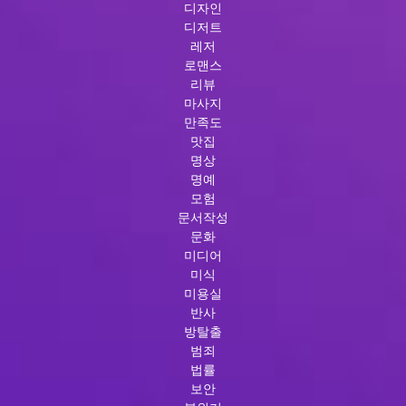
디자인
디저트
레저
로맨스
리뷰
마사지
만족도
맛집
명상
명예
모험
문서작성
문화
미디어
미식
미용실
반사
방탈출
범죄
법률
보안