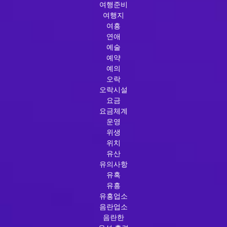
여행준비
여행지
여흥
연애
예술
예약
예의
오락
오락시설
요금
요금체계
운영
위생
위치
유산
유의사항
유혹
유흥
유흥업소
음란업소
음란한