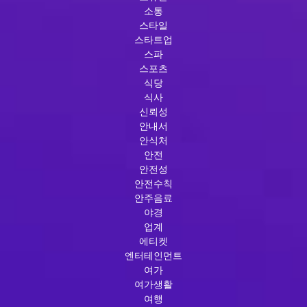
소통
스타일
스타트업
스파
스포츠
식당
식사
신뢰성
안내서
안식처
안전
안전성
안전수칙
안주음료
야경
업계
에티켓
엔터테인먼트
여가
여가생활
여행