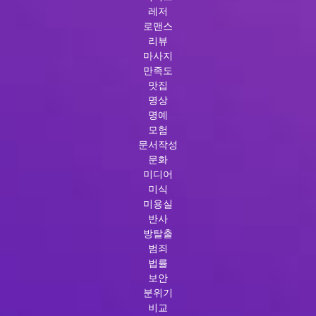
레저
로맨스
리뷰
마사지
만족도
맛집
명상
명예
모험
문서작성
문화
미디어
미식
미용실
반사
방탈출
범죄
법률
보안
분위기
비교