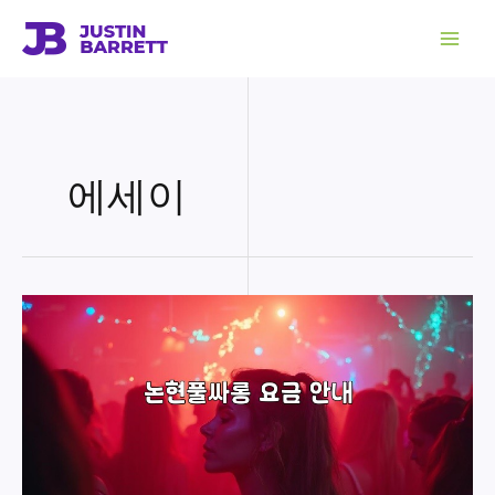
콘
텐
츠
로
건
너
뛰
기
에세이