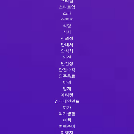
스타일
스타트업
스파
스포츠
식당
식사
신뢰성
안내서
안식처
안전
안전성
안전수칙
안주음료
야경
업계
에티켓
엔터테인먼트
여가
여가생활
여행
여행준비
여행지