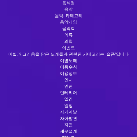
음식점
음악
음악: 카테고리
음악게임
음악회
의류
의학
이벤트
이별과 그리움을 담은 노래들과 관련된 카테고리는 '슬픔'입니다
이별노래
이용수칙
이용정보
인내
인연
인테리어
일간
일정
자기계발
자아발견
자연
재무설계