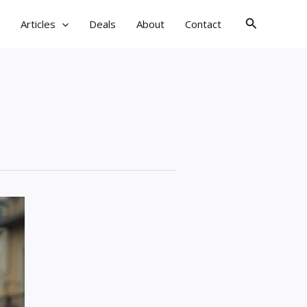
검
Articles
Deals
About
Contact
색