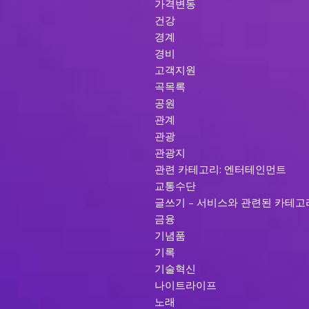
가격변동
건강
경계
경비
고객지원
곡목록
공원
관계
관광
관광지
관련 카테고리: 엔터테인먼트
교통수단
글쓰기 – 서비스와 관련된 카테고
금융
기념품
기록
기술혁신
나이트라이프
노래