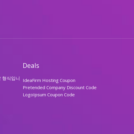
Deals
답 형식입니
IdeaFirm Hosting Coupon
Pretended Company Discount Code
LogoIpsum Coupon Code