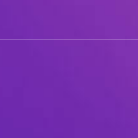
한
놀
이
기
회