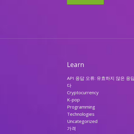
Learn
API 응답 오류: 유효하지 않은 응
다
Cryptocurrency
K-pop
Programming
Technologies
Uncategorized
가격