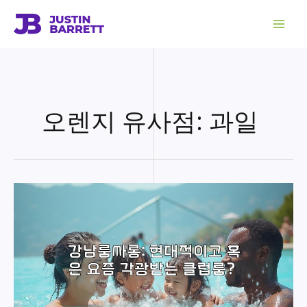
콘
텐
츠
로
건
너
뛰
기
오렌지 유사점: 과일