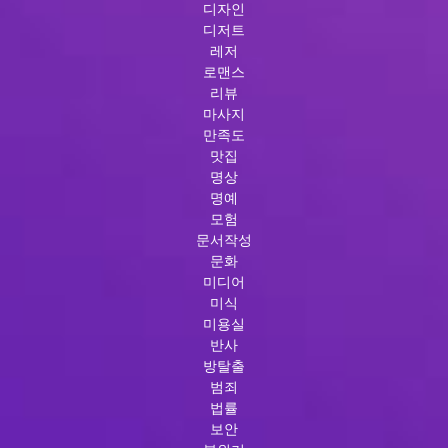
디자인
디저트
레저
로맨스
리뷰
마사지
만족도
맛집
명상
명예
모험
문서작성
문화
미디어
미식
미용실
반사
방탈출
범죄
법률
보안