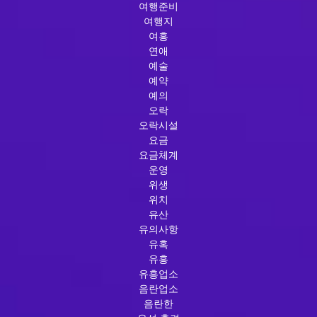
여행준비
여행지
여흥
연애
예술
예약
예의
오락
오락시설
요금
요금체계
운영
위생
위치
유산
유의사항
유혹
유흥
유흥업소
음란업소
음란한