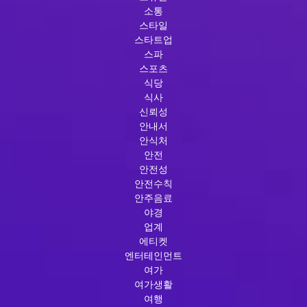
소통
스타일
스타트업
스파
스포츠
식당
식사
신뢰성
안내서
안식처
안전
안전성
안전수칙
안주음료
야경
업계
에티켓
엔터테인먼트
여가
여가생활
여행