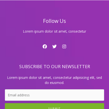
현
대
적
이
Follow Us
고
혹
은
Lorem ipsum dolor sit amet, consectetur
요
즘
각
광
받
는
SUBSCRIBE TO OUR NEWSLETTER
클
럽
룸?
Lorem ipsum dolor sit amet, consectetur adipisicing elit, sed
do eiusmod.
SUBMIT