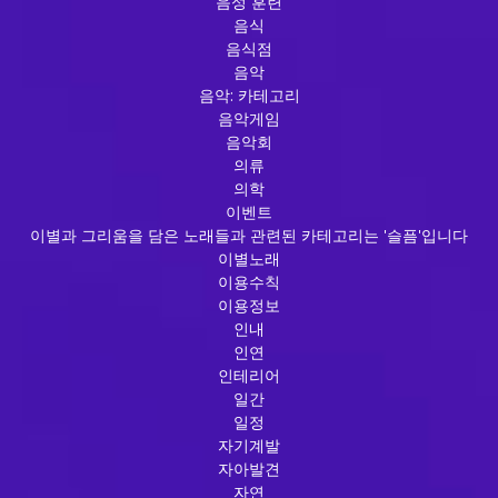
음성 훈련
음식
음식점
음악
음악: 카테고리
음악게임
음악회
의류
의학
이벤트
이별과 그리움을 담은 노래들과 관련된 카테고리는 '슬픔'입니다
이별노래
이용수칙
이용정보
인내
인연
인테리어
일간
일정
자기계발
자아발견
자연