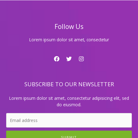
래
방
에
서
Follow Us
뜨
거
운
Lorem ipsum dolor sit amet, consectetur
열
기
가
터
지
는
SUBSCRIBE TO OUR NEWSLETTER
신
나
는
Lorem ipsum dolor sit amet, consectetur adipisicing elit, sed
순
do eiusmod.
간
들!
SUBMIT