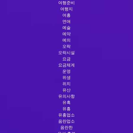
여행준비
여행지
여흥
연애
예술
예약
예의
오락
오락시설
요금
요금체계
운영
위생
위치
유산
유의사항
유혹
유흥
유흥업소
음란업소
음란한