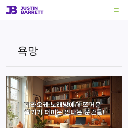
콘
텐
츠
로
건
너
뛰
기
욕망