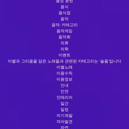
음성 훈련
음식
음식점
음악
음악: 카테고리
음악게임
음악회
의류
의학
이벤트
이별과 그리움을 담은 노래들과 관련된 카테고리는 '슬픔'입니다
이별노래
이용수칙
이용정보
인내
인연
인테리어
일간
일정
자기계발
자아발견
자연