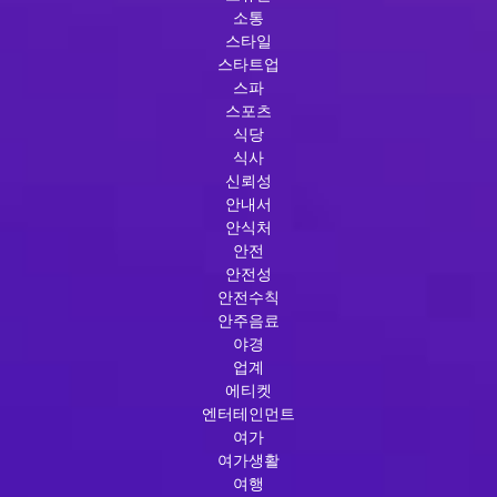
소통
스타일
스타트업
스파
스포츠
식당
식사
신뢰성
안내서
안식처
안전
안전성
안전수칙
안주음료
야경
업계
에티켓
엔터테인먼트
여가
여가생활
여행