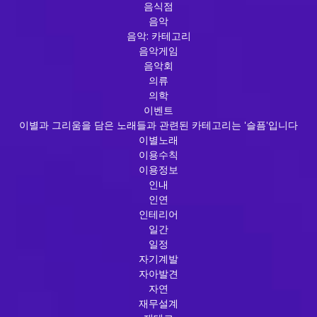
음식점
음악
음악: 카테고리
음악게임
음악회
의류
의학
이벤트
이별과 그리움을 담은 노래들과 관련된 카테고리는 '슬픔'입니다
이별노래
이용수칙
이용정보
인내
인연
인테리어
일간
일정
자기계발
자아발견
자연
재무설계