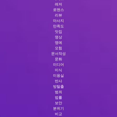
레저
로맨스
리뷰
마사지
만족도
맛집
명상
명예
모험
문서작성
문화
미디어
미식
미용실
반사
방탈출
범죄
법률
보안
분위기
비교