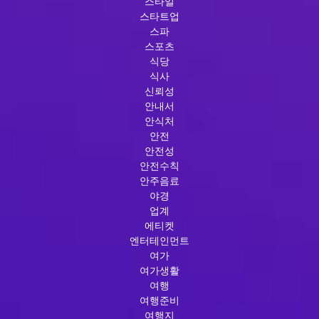
스타일
스타트업
스파
스포츠
식당
식사
신뢰성
안내서
안식처
안전
안전성
안전수칙
안주음료
야경
업계
에티켓
엔터테인먼트
여가
여가생활
여행
여행준비
여행지