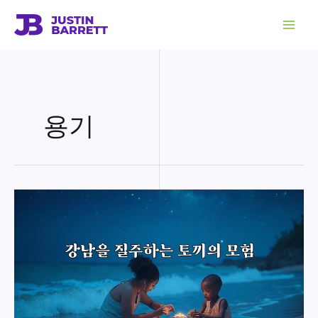
콘
텐
츠
로
건
너
뛰
기
용기