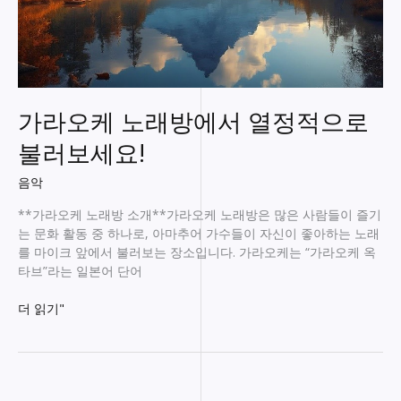
가라오케 노래방에서 열정적으로
불러보세요!
음악
**가라오케 노래방 소개**가라오케 노래방은 많은 사람들이 즐기
는 문화 활동 중 하나로, 아마추어 가수들이 자신이 좋아하는 노래
를 마이크 앞에서 불러보는 장소입니다. 가라오케는 “가라오케 옥
타브”라는 일본어 단어
가
더 읽기"
라
오
케
노