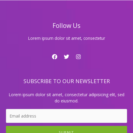
래
방
에
서
Follow Us
열
정
적
Lorem ipsum dolor sit amet, consectetur
으
로
불
러
보
세
SUBSCRIBE TO OUR NEWSLETTER
요!
Lorem ipsum dolor sit amet, consectetur adipisicing elit, sed
do eiusmod.
SUBMIT