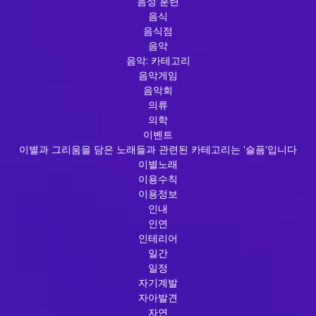
음성 훈련
음식
음식점
음악
음악: 카테고리
음악게임
음악회
의류
의학
이벤트
이별과 그리움을 담은 노래들과 관련된 카테고리는 '슬픔'입니다
이별노래
이용수칙
이용정보
인내
인연
인테리어
일간
일정
자기계발
자아발견
자연