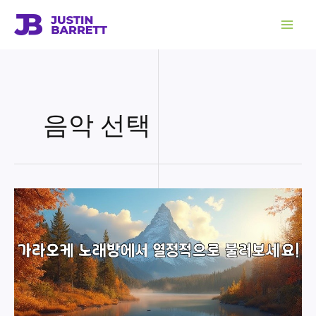
콘
텐
츠
로
건
너
뛰
기
음악 선택