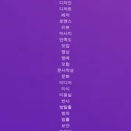
디자인
디저트
레저
로맨스
리뷰
마사지
만족도
맛집
명상
명예
모험
문서작성
문화
미디어
미식
미용실
반사
방탈출
범죄
법률
보안