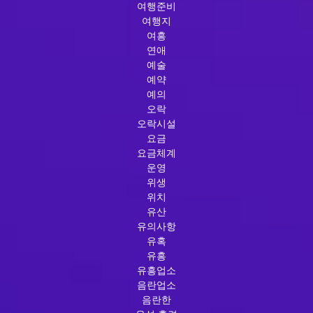
여행준비
여행지
여흥
연애
예술
예약
예의
오락
오락시설
요금
요금체계
운영
위생
위치
유산
유의사항
유혹
유흥
유흥업소
음란업소
음란한