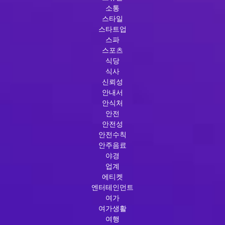
소통
스타일
스타트업
스파
스포츠
식당
식사
신뢰성
안내서
안식처
안전
안전성
안전수칙
안주음료
야경
업계
에티켓
엔터테인먼트
여가
여가생활
여행