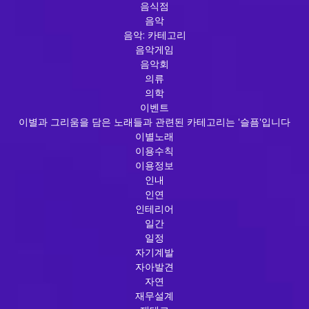
음식점
음악
음악: 카테고리
음악게임
음악회
의류
의학
이벤트
이별과 그리움을 담은 노래들과 관련된 카테고리는 '슬픔'입니다
이별노래
이용수칙
이용정보
인내
인연
인테리어
일간
일정
자기계발
자아발견
자연
재무설계