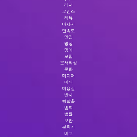
레저
로맨스
리뷰
마사지
만족도
맛집
명상
명예
모험
문서작성
문화
미디어
미식
미용실
반사
방탈출
범죄
법률
보안
분위기
비교