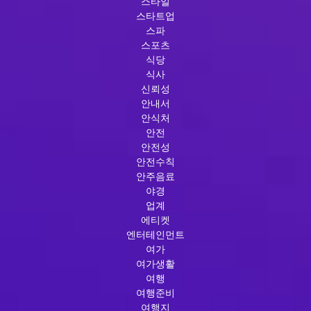
스타일
스타트업
스파
스포츠
식당
식사
신뢰성
안내서
안식처
안전
안전성
안전수칙
안주음료
야경
업계
에티켓
엔터테인먼트
여가
여가생활
여행
여행준비
여행지