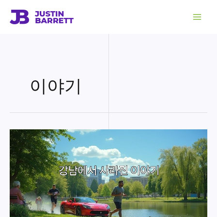
콘
텐
츠
로
건
너
뛰
기
이야기