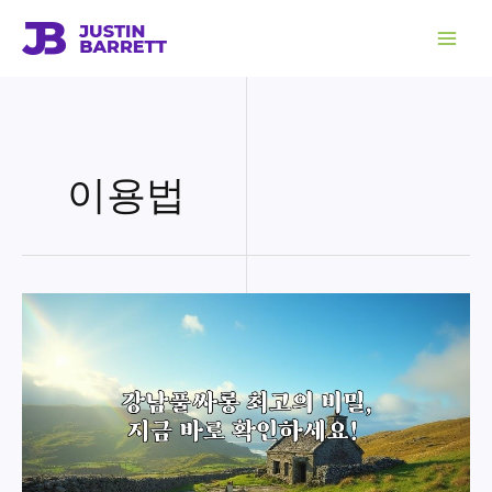
콘
텐
츠
로
건
너
뛰
기
이용법