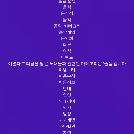
음성 훈련
음식
음식점
음악
음악: 카테고리
음악게임
음악회
의류
의학
이벤트
이별과 그리움을 담은 노래들과 관련된 카테고리는 '슬픔'입니다
이별노래
이용수칙
이용정보
인내
인연
인테리어
일간
일정
자기계발
자아발견
자연