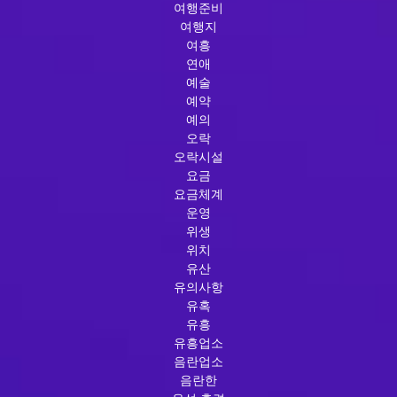
여행준비
여행지
여흥
연애
예술
예약
예의
오락
오락시설
요금
요금체계
운영
위생
위치
유산
유의사항
유혹
유흥
유흥업소
음란업소
음란한