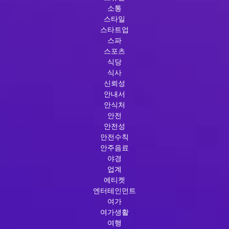
소통
스타일
스타트업
스파
스포츠
식당
식사
신뢰성
안내서
안식처
안전
안전성
안전수칙
안주음료
야경
업계
에티켓
엔터테인먼트
여가
여가생활
여행