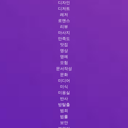
디자인
디저트
레저
로맨스
리뷰
마사지
만족도
맛집
명상
명예
모험
문서작성
문화
미디어
미식
미용실
반사
방탈출
범죄
법률
보안