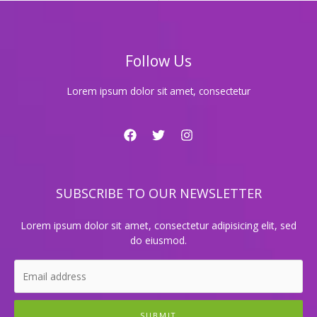
최
고
의
비
Follow Us
밀,
지
금
Lorem ipsum dolor sit amet, consectetur
바
로
확
인
하
세
SUBSCRIBE TO OUR NEWSLETTER
요!
Lorem ipsum dolor sit amet, consectetur adipisicing elit, sed
do eiusmod.
SUBMIT