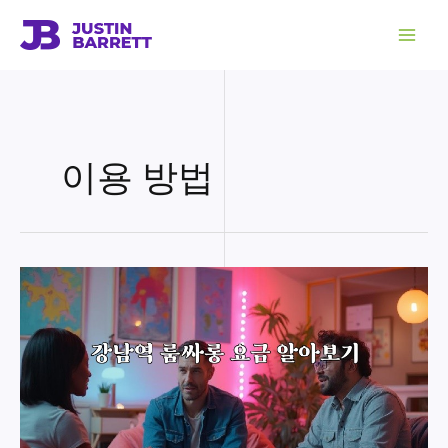
콘
텐
츠
로
건
너
뛰
기
이용 방법