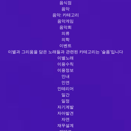
음식점
음악
음악: 카테고리
음악게임
음악회
의류
의학
이벤트
이별과 그리움을 담은 노래들과 관련된 카테고리는 '슬픔'입니다
이별노래
이용수칙
이용정보
인내
인연
인테리어
일간
일정
자기계발
자아발견
자연
재무설계