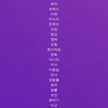
레저
로맨스
리뷰
마사지
만족도
맛집
명상
명예
모험
문서작성
문화
미디어
미식
미용실
반사
방탈출
범죄
법률
보안
분위기
비교