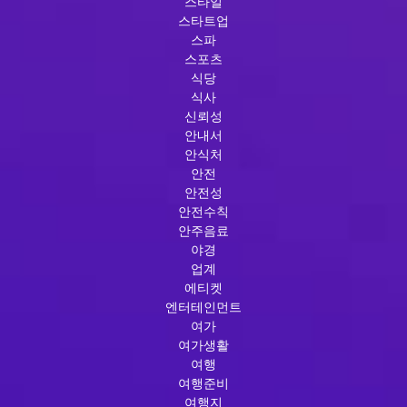
스타일
스타트업
스파
스포츠
식당
식사
신뢰성
안내서
안식처
안전
안전성
안전수칙
안주음료
야경
업계
에티켓
엔터테인먼트
여가
여가생활
여행
여행준비
여행지