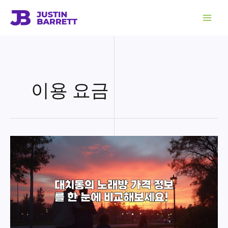
콘
텐
츠
로
건
너
뛰
기
이용 요금