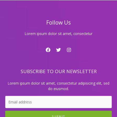
래
방
가
격
Follow Us
정
보
를
Lorem ipsum dolor sit amet, consectetur
한
눈
에
비
교
해
SUBSCRIBE TO OUR NEWSLETTER
보
세
요!
Lorem ipsum dolor sit amet, consectetur adipisicing elit, sed
do eiusmod.
SUBMIT