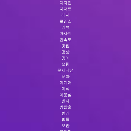
디자인
디저트
레저
로맨스
리뷰
마사지
만족도
맛집
명상
명예
모험
문서작성
문화
미디어
미식
미용실
반사
방탈출
범죄
법률
보안