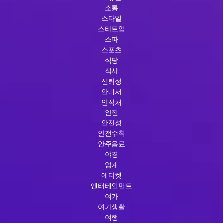
소통
스타일
스타트업
스파
스포츠
식당
식사
신뢰성
안내서
안식처
안전
안전성
안전수칙
안주음료
야경
업계
에티켓
엔터테인먼트
여가
여가생활
여행