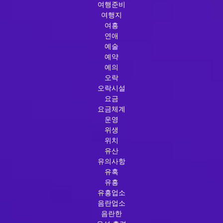
여행준비
여행지
여흥
연애
예술
예약
예의
오락
오락시설
요금
요금체계
운영
위생
위치
유산
유의사항
유혹
유흥
유흥업소
음란업소
음란한