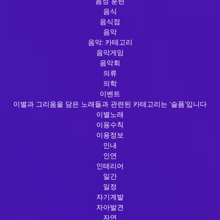
음성 훈련
음식
음식점
음악
음악: 카테고리
음악게임
음악회
의류
의학
이벤트
이별과 그리움을 담은 노래들과 관련된 카테고리는 '슬픔'입니다
이별노래
이용수칙
이용정보
인내
인연
인테리어
일간
일정
자기계발
자아발견
자연