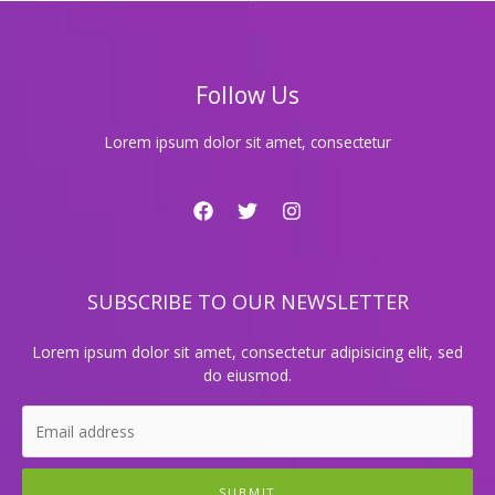
썸
타
고
싶
Follow Us
은
너
와
Lorem ipsum dolor sit amet, consectetur
달
달
한
시
간
을
SUBSCRIBE TO OUR NEWSLETTER
함
께
하
Lorem ipsum dolor sit amet, consectetur adipisicing elit, sed
자!
do eiusmod.
SUBMIT