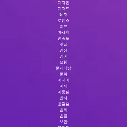
디자인
디저트
레저
로맨스
리뷰
마사지
만족도
맛집
명상
명예
모험
문서작성
문화
미디어
미식
미용실
반사
방탈출
범죄
법률
보안