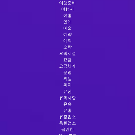
여행준비
여행지
여흥
연애
예술
예약
예의
오락
오락시설
요금
요금체계
운영
위생
위치
유산
유의사항
유혹
유흥
유흥업소
음란업소
음란한