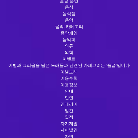
음성 훈련
음식
음식점
음악
음악: 카테고리
음악게임
음악회
의류
의학
이벤트
이별과 그리움을 담은 노래들과 관련된 카테고리는 '슬픔'입니다
이별노래
이용수칙
이용정보
인내
인연
인테리어
일간
일정
자기계발
자아발견
자연