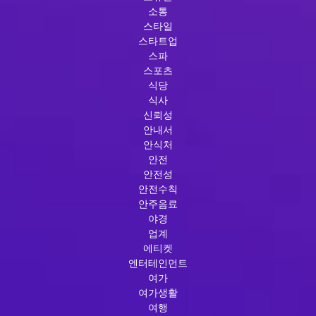
소통
스타일
스타트업
스파
스포츠
식당
식사
신뢰성
안내서
안식처
안전
안전성
안전수칙
안주음료
야경
업계
에티켓
엔터테인먼트
여가
여가생활
여행