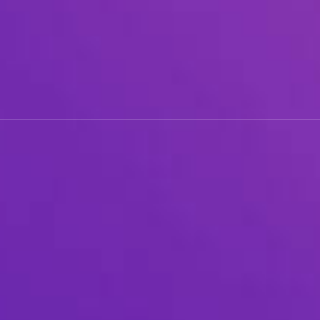
당
신
의
목
소
리
가
빛
나
는
순
간
을
만
나
보
세
요!