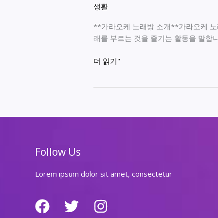
생활
**가라오케 노래방 소개**가라오케 
래를 부르는 것을 즐기는 활동을 말합니다
가
더 읽기"
라
오
케
노
래
방
에
Follow Us
서
즐
Lorem ipsum dolor sit amet, consectetur
기
는
재
미,