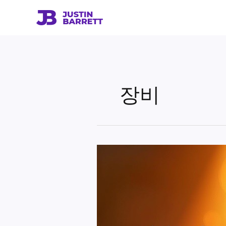
콘
텐
츠
로
건
너
뛰
장비
기