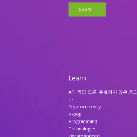
SUBMIT
Learn
API 응답 오류: 유효하지 않은 응
다
Cryptocurrency
K-pop
Programming
Technologies
Uncategorized