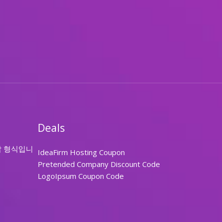
Deals
답 형식입니
IdeaFirm Hosting Coupon
Pretended Company Discount Code
LogoIpsum Coupon Code