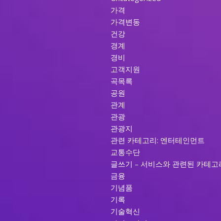
가격
가격변동
건강
경계
경비
고객지원
곡목록
공원
관계
관광
관광지
관련 카테고리: 엔터테인먼트
교통수단
글쓰기 – 서비스와 관련된 카테고
금융
기념품
기록
기술혁신