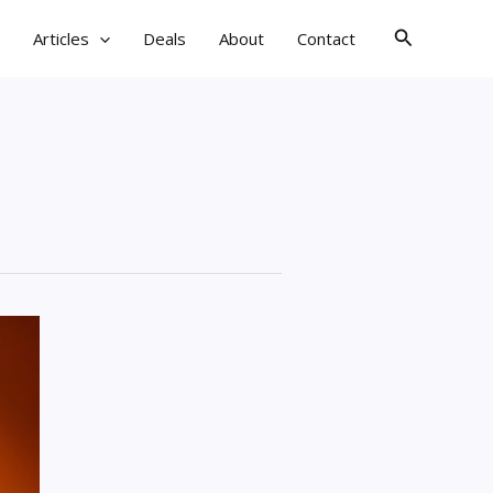
검
Articles
Deals
About
Contact
색