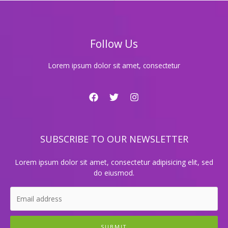
의
비
밀,
성
Follow Us
공
의
열
Lorem ipsum dolor sit amet, consectetur
쇠
를
공
개
합
니
SUBSCRIBE TO OUR NEWSLETTER
다!
Lorem ipsum dolor sit amet, consectetur adipisicing elit, sed
do eiusmod.
SUBMIT