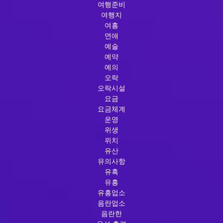
여행준비
여행지
여흥
연애
예술
예약
예의
오락
오락시설
요금
요금체계
운영
위생
위치
유산
유의사항
유혹
유흥
유흥업소
음란업소
음란한