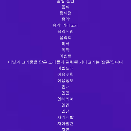
음성 훈련
음식
음식점
음악
음악: 카테고리
음악게임
음악회
의류
의학
이벤트
이별과 그리움을 담은 노래들과 관련된 카테고리는 '슬픔'입니다
이별노래
이용수칙
이용정보
인내
인연
인테리어
일간
일정
자기계발
자아발견
자연