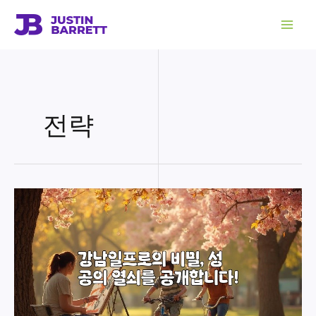
콘
텐
츠
로
건
너
뛰
기
전략