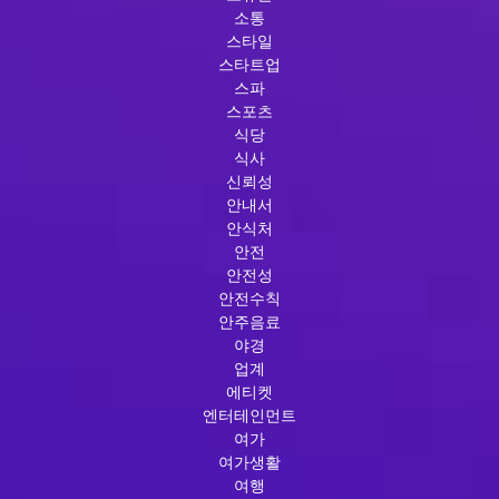
소통
스타일
스타트업
스파
스포츠
식당
식사
신뢰성
안내서
안식처
안전
안전성
안전수칙
안주음료
야경
업계
에티켓
엔터테인먼트
여가
여가생활
여행