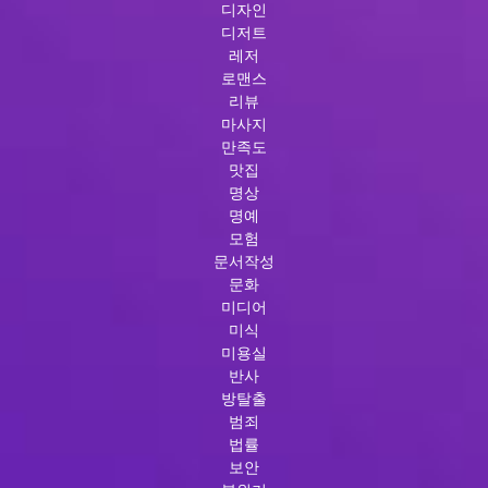
디자인
디저트
레저
로맨스
리뷰
마사지
만족도
맛집
명상
명예
모험
문서작성
문화
미디어
미식
미용실
반사
방탈출
범죄
법률
보안