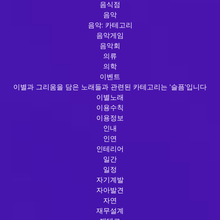
음식점
음악
음악: 카테고리
음악게임
음악회
의류
의학
이벤트
이별과 그리움을 담은 노래들과 관련된 카테고리는 '슬픔'입니다
이별노래
이용수칙
이용정보
인내
인연
인테리어
일간
일정
자기계발
자아발견
자연
재무설계