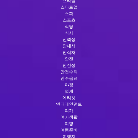
스타일
스타트업
스파
스포츠
식당
식사
신뢰성
안내서
안식처
안전
안전성
안전수칙
안주음료
야경
업계
에티켓
엔터테인먼트
여가
여가생활
여행
여행준비
여행지