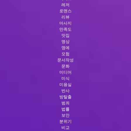
레저
로맨스
리뷰
마사지
만족도
맛집
명상
명예
모험
문서작성
문화
미디어
미식
미용실
반사
방탈출
범죄
법률
보안
분위기
비교