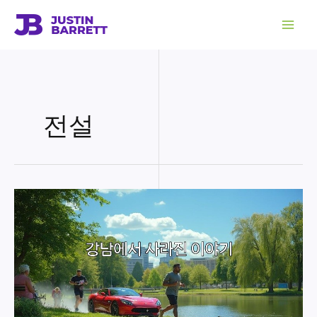
콘
텐
츠
로
건
너
뛰
기
전설