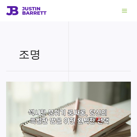
콘
텐
츠
로
건
너
뛰
기
조명