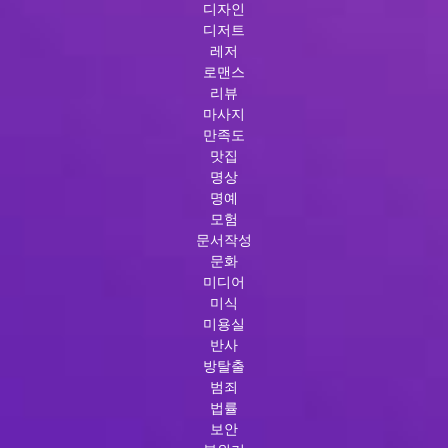
디자인
디저트
레저
로맨스
리뷰
마사지
만족도
맛집
명상
명예
모험
문서작성
문화
미디어
미식
미용실
반사
방탈출
범죄
법률
보안