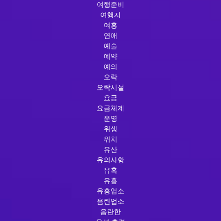
여행준비
여행지
여흥
연애
예술
예약
예의
오락
오락시설
요금
요금체계
운영
위생
위치
유산
유의사항
유혹
유흥
유흥업소
음란업소
음란한