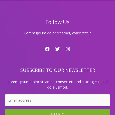
기
룸
싸
롱,
Follow Us
당
신
의
Lorem ipsum dolor sit amet, consectetur
특
별
한
밤
을
위
SUBSCRIBE TO OUR NEWSLETTER
한
완
벽
Lorem ipsum dolor sit amet, consectetur adipisicing elit, sed
한
do eiusmod.
선
택
SUBMIT