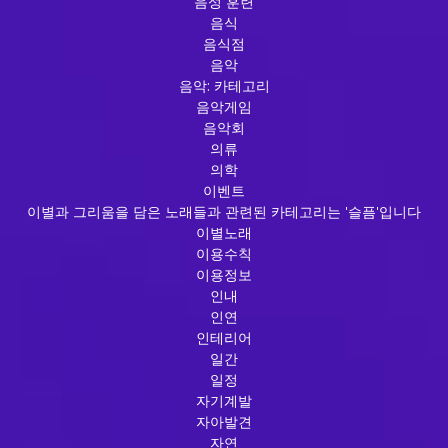
음성 훈련
음식
음식점
음악
음악: 카테고리
음악게임
음악회
의류
의학
이벤트
이별과 그리움을 담은 노래들과 관련된 카테고리는 '슬픔'입니다
이별노래
이용수칙
이용정보
인내
인연
인테리어
일간
일정
자기계발
자아발견
자연