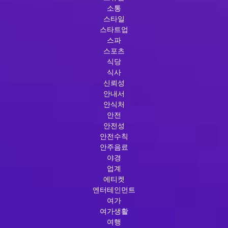
소통
스타일
스타트업
스파
스포츠
식당
식사
신뢰성
안내서
안식처
안전
안전성
안전수칙
안주음료
야경
업계
에티켓
엔터테인먼트
여가
여가생활
여행