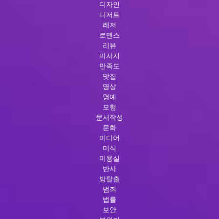
디자인
디저트
레저
로맨스
리뷰
마사지
만족도
맛집
명상
명예
모험
문서작성
문화
미디어
미식
미용실
반사
방탈출
범죄
법률
보안