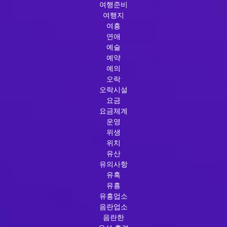
여행준비
여행지
여흥
연애
예술
예약
예의
오락
오락시설
요금
요금체계
운영
위생
위치
유산
유의사항
유혹
유흥
유흥업소
음란업소
음란한