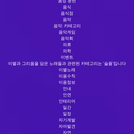
음성 훈련
음식
음식점
음악
음악: 카테고리
음악게임
음악회
의류
의학
이벤트
이별과 그리움을 담은 노래들과 관련된 카테고리는 '슬픔'입니다
이별노래
이용수칙
이용정보
인내
인연
인테리어
일간
일정
자기계발
자아발견
자연