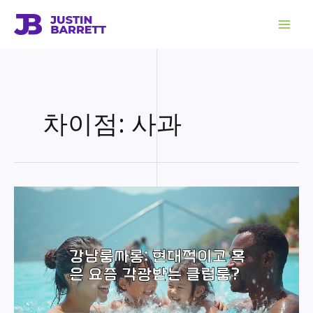
콘
텐
츠
로
건
너
뛰
기
차이점: 사과