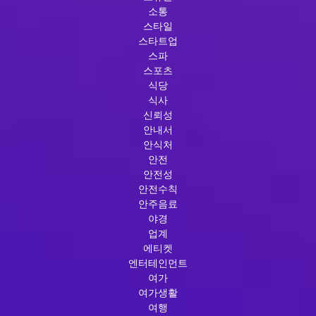
소통
스타일
스타트업
스파
스포츠
식당
식사
신뢰성
안내서
안식처
안전
안전성
안전수칙
안주음료
야경
업계
에티켓
엔터테인먼트
여가
여가생활
여행