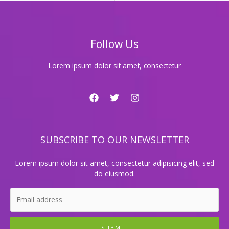
현
대
적
이
Follow Us
고
혹
은
Lorem ipsum dolor sit amet, consectetur
요
즘
각
광
받
는
SUBSCRIBE TO OUR NEWSLETTER
클
럽
룸?
Lorem ipsum dolor sit amet, consectetur adipisicing elit, sed
do eiusmod.
SUBMIT