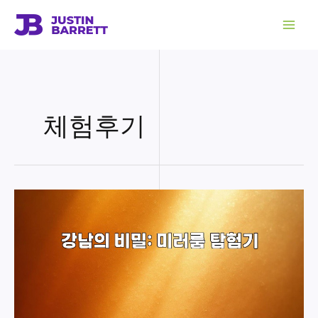
콘
텐
츠
로
건
너
뛰
기
체험후기