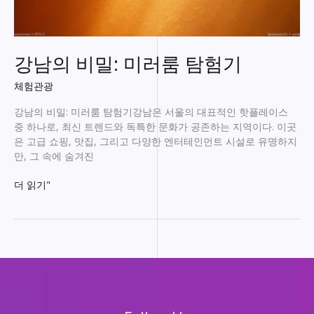
강남의 비밀: 미러룸 탐험기
체험관광
강남의 비밀: 미러룸 탐험기강남은 서울의 대표적인 핫플레이스
중 하나로, 최신 트렌드와 독특한 문화가 공존하는 지역이다. 이곳
은 고급 쇼핑, 맛집, 그리고 다양한 엔터테인먼트 시설로 유명하지
만, 그 속에 숨겨진
강
더 읽기"
남
의
비
밀:
미
러
룸
탐