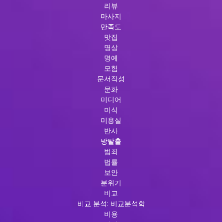
리뷰
마사지
만족도
맛집
명상
명예
모험
문서작성
문화
미디어
미식
미용실
반사
방탈출
범죄
법률
보안
분위기
비교
비교 분석: 비교분석학
비용