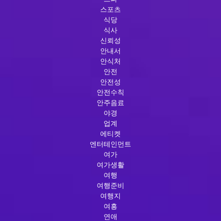
스포츠
식당
식사
신뢰성
안내서
안식처
안전
안전성
안전수칙
안주음료
야경
업계
에티켓
엔터테인먼트
여가
여가생활
여행
여행준비
여행지
여흥
연애