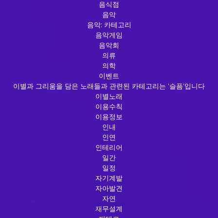
음식점
음악
음악: 카테고리
음악게임
음악회
의류
의학
이벤트
이별과 그리움을 담은 노래들과 관련된 카테고리는 '슬픔'입니다
이별노래
이용수칙
이용정보
인내
인연
인테리어
일간
일정
자기계발
자아발견
자연
재무설계