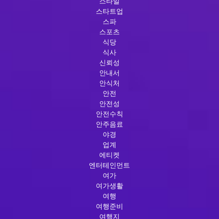
스타일
스타트업
스파
스포츠
식당
식사
신뢰성
안내서
안식처
안전
안전성
안전수칙
안주음료
야경
업계
에티켓
엔터테인먼트
여가
여가생활
여행
여행준비
여행지