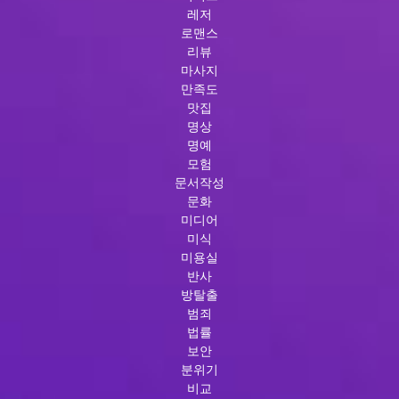
레저
로맨스
리뷰
마사지
만족도
맛집
명상
명예
모험
문서작성
문화
미디어
미식
미용실
반사
방탈출
범죄
법률
보안
분위기
비교