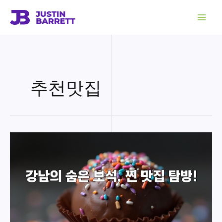
콘
텐
츠
로
건
너
뛰
기
추천맛집