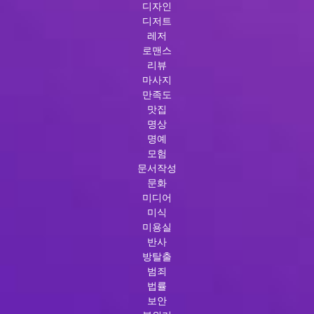
디자인
디저트
레저
로맨스
리뷰
마사지
만족도
맛집
명상
명예
모험
문서작성
문화
미디어
미식
미용실
반사
방탈출
범죄
법률
보안