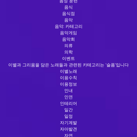
음성 훈련
음식
음식점
음악
음악: 카테고리
음악게임
음악회
의류
의학
이벤트
이별과 그리움을 담은 노래들과 관련된 카테고리는 '슬픔'입니다
이별노래
이용수칙
이용정보
인내
인연
인테리어
일간
일정
자기계발
자아발견
자연