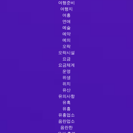
여행준비
여행지
여흥
연애
예술
예약
예의
오락
오락시설
요금
요금체계
운영
위생
위치
유산
유의사항
유혹
유흥
유흥업소
음란업소
음란한