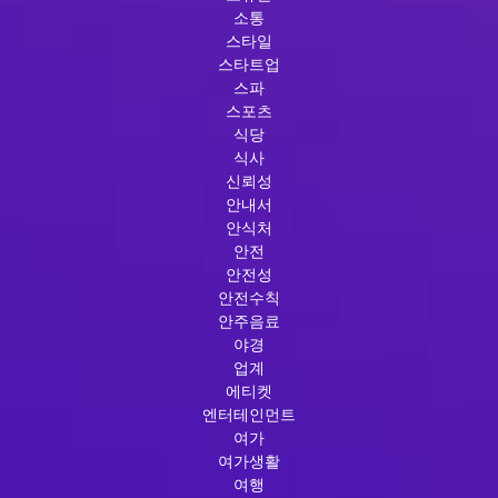
소통
스타일
스타트업
스파
스포츠
식당
식사
신뢰성
안내서
안식처
안전
안전성
안전수칙
안주음료
야경
업계
에티켓
엔터테인먼트
여가
여가생활
여행