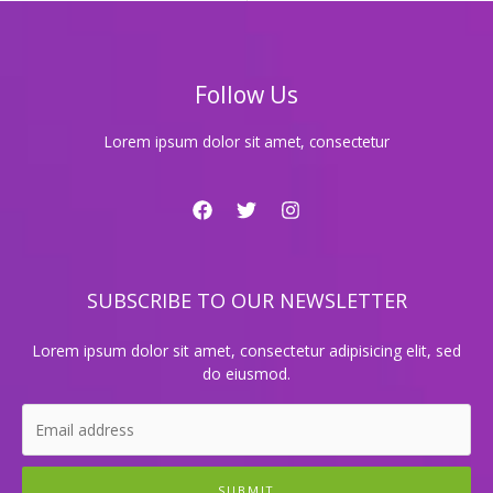
이
렇
게
즐
Follow Us
기
세
요!
Lorem ipsum dolor sit amet, consectetur
최
고
의
선
택
추
SUBSCRIBE TO OUR NEWSLETTER
천
Lorem ipsum dolor sit amet, consectetur adipisicing elit, sed
do eiusmod.
SUBMIT