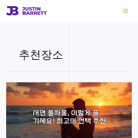
콘
텐
츠
로
건
너
뛰
기
추천장소