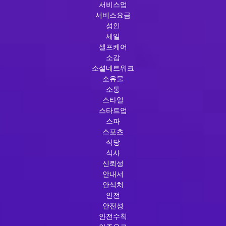
서비스업
서비스요금
성인
세일
셀프케어
소감
소셜네트워크
소유물
소통
스타일
스타트업
스파
스포츠
식당
식사
신뢰성
안내서
안식처
안전
안전성
안전수칙