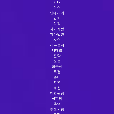
인내
인연
인테리어
일간
일정
자기계발
자아발견
자연
재무설계
재테크
전략
전설
접근성
주점
준비
지역
체험
체험관광
체험담
추억
추천사항