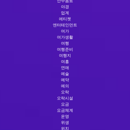
안주음료
야경
업계
에티켓
엔터테인먼트
여가
여가생활
여행
여행준비
여행지
여흥
연애
예술
예약
예의
오락
오락시설
요금
요금체계
운영
위생
위치