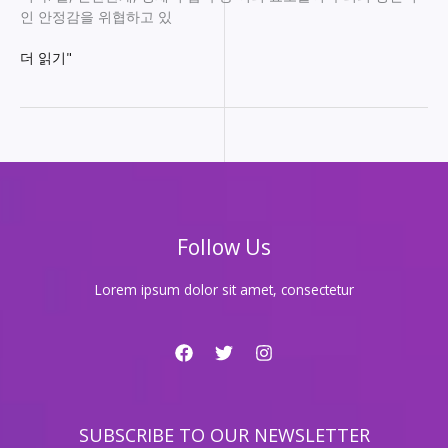
인 안정감을 위협하고 있
도
더 읽기"
파
민
가
라
오
케
로
스
Follow Us
트
레
스
Lorem ipsum dolor sit amet, consectetur
날
리
기,
즐
거
움
SUBSCRIBE TO OUR NEWSLETTER
만