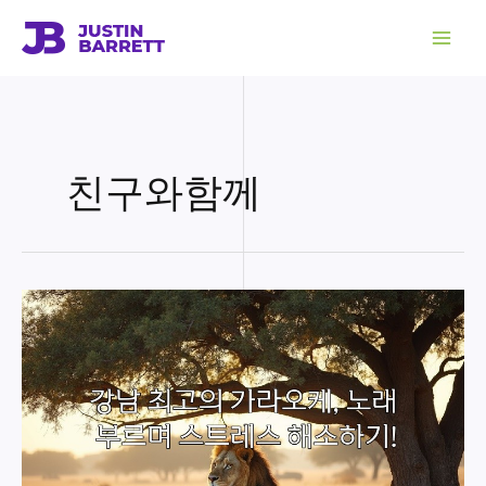
콘
텐
츠
로
건
너
뛰
기
친구와함께