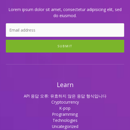
끽
하
Lorem ipsum dolor sit amet, consectetur adipisicing elit, sed
기!
do eiusmod.
SUBMIT
Learn
API 응답 오류: 유효하지 않은 응답 형식입니다
Cryptocurrency
K-pop
Programming
Technologies
Uncategorized