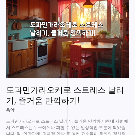
가
라
오
케,
노
래
부
르
며
스
트
레
스
해
도파민가라오케로 스트레스 날리
소
하
기, 즐거움 만끽하기!
기!
음악
도파민가라오케로 스트레스 날리기, 즐거움 만끽하기!현대 사회에
서 스트레스는 누구에게나 피할 수 없는 일상적인 부분이 되었습
니다. 일, 인간관계, 경제적 압박 등 여러 요소들이 우리의 정신적