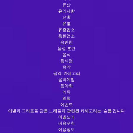
유산
유의사항
유혹
유흥
유흥업소
음란업소
음란한
음성 훈련
음식
음식점
음악
음악: 카테고리
음악게임
음악회
의류
의학
이벤트
이별과 그리움을 담은 노래들과 관련된 카테고리는 '슬픔'입니다
이별노래
이용수칙
이용정보