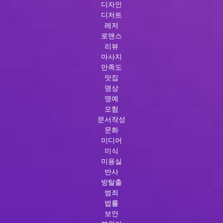
디자인
디저트
레저
로맨스
리뷰
마사지
만족도
맛집
명상
명예
모험
문서작성
문화
미디어
미식
미용실
반사
방탈출
범죄
법률
보안