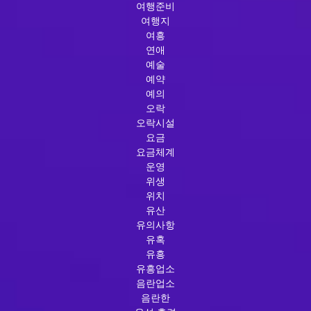
여행준비
여행지
여흥
연애
예술
예약
예의
오락
오락시설
요금
요금체계
운영
위생
위치
유산
유의사항
유혹
유흥
유흥업소
음란업소
음란한