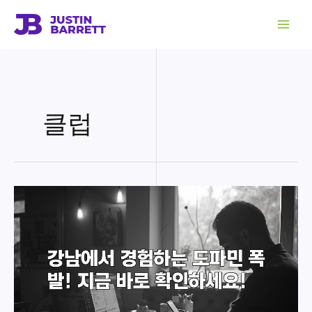
콘
텐
츠
로
건
너
뛰
기
클럽