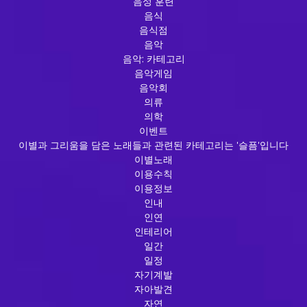
음성 훈련
음식
음식점
음악
음악: 카테고리
음악게임
음악회
의류
의학
이벤트
이별과 그리움을 담은 노래들과 관련된 카테고리는 '슬픔'입니다
이별노래
이용수칙
이용정보
인내
인연
인테리어
일간
일정
자기계발
자아발견
자연