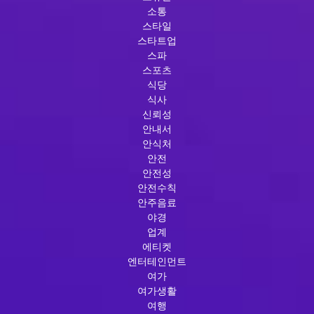
소통
스타일
스타트업
스파
스포츠
식당
식사
신뢰성
안내서
안식처
안전
안전성
안전수칙
안주음료
야경
업계
에티켓
엔터테인먼트
여가
여가생활
여행