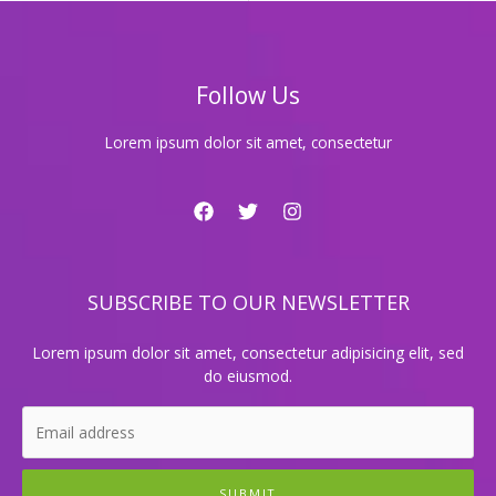
험
하
는
도
Follow Us
파
민
폭
Lorem ipsum dolor sit amet, consectetur
발!
지
금
바
로
확
SUBSCRIBE TO OUR NEWSLETTER
인
하
세
Lorem ipsum dolor sit amet, consectetur adipisicing elit, sed
요!
do eiusmod.
SUBMIT