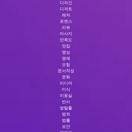
디자인
디저트
레저
로맨스
리뷰
마사지
만족도
맛집
명상
명예
모험
문서작성
문화
미디어
미식
미용실
반사
방탈출
범죄
법률
보안