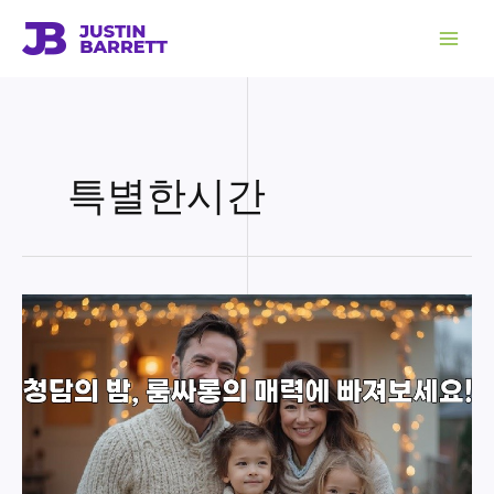
콘
텐
츠
로
건
너
뛰
기
특별한시간