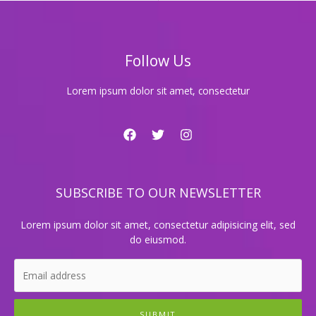
싸
롱
의
매
Follow Us
력
에
빠
Lorem ipsum dolor sit amet, consectetur
져
보
세
요!
SUBSCRIBE TO OUR NEWSLETTER
Lorem ipsum dolor sit amet, consectetur adipisicing elit, sed
do eiusmod.
SUBMIT