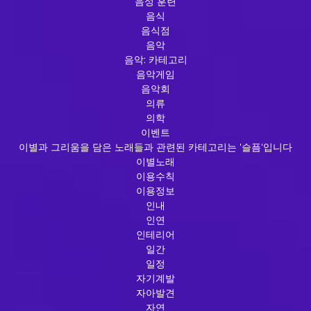
음성 훈련
음식
음식점
음악
음악: 카테고리
음악게임
음악회
의류
의학
이벤트
이별과 그리움을 담은 노래들과 관련된 카테고리는 '슬픔'입니다
이별노래
이용수칙
이용정보
인내
인연
인테리어
일간
일정
자기계발
자아발견
자연