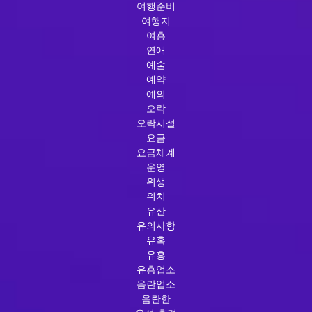
여행준비
여행지
여흥
연애
예술
예약
예의
오락
오락시설
요금
요금체계
운영
위생
위치
유산
유의사항
유혹
유흥
유흥업소
음란업소
음란한