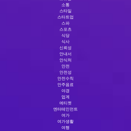
소통
스타일
스타트업
스파
스포츠
식당
식사
신뢰성
안내서
안식처
안전
안전성
안전수칙
안주음료
야경
업계
에티켓
엔터테인먼트
여가
여가생활
여행