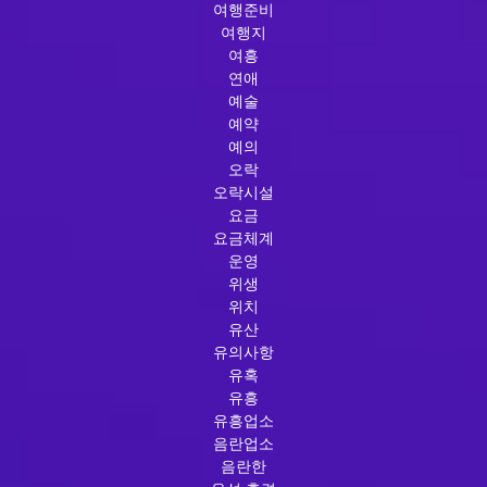
여행준비
여행지
여흥
연애
예술
예약
예의
오락
오락시설
요금
요금체계
운영
위생
위치
유산
유의사항
유혹
유흥
유흥업소
음란업소
음란한