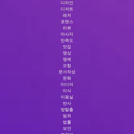
디자인
디저트
레저
로맨스
리뷰
마사지
만족도
맛집
명상
명예
모험
문서작성
문화
미디어
미식
미용실
반사
방탈출
범죄
법률
보안