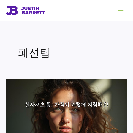
콘
텐
츠
로
건
너
뛰
기
패션팁