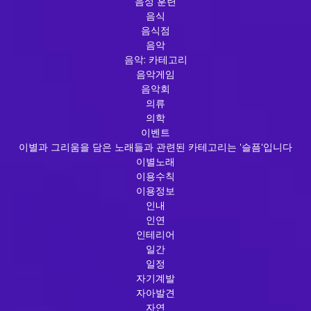
음성 훈련
음식
음식점
음악
음악: 카테고리
음악게임
음악회
의류
의학
이벤트
이별과 그리움을 담은 노래들과 관련된 카테고리는 '슬픔'입니다
이별노래
이용수칙
이용정보
인내
인연
인테리어
일간
일정
자기계발
자아발견
자연