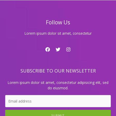
가
격
이
이
Follow Us
렇
게
저
Lorem ipsum dolor sit amet, consectetur
렴
해?!
SUBSCRIBE TO OUR NEWSLETTER
Lorem ipsum dolor sit amet, consectetur adipisicing elit, sed
do eiusmod.
SUBMIT