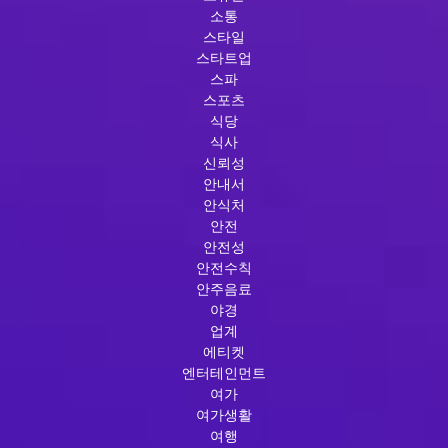
소통
스타일
스타트업
스파
스포츠
식당
식사
신뢰성
안내서
안식처
안전
안전성
안전수칙
안주음료
야경
업계
에티켓
엔터테인먼트
여가
여가생활
여행