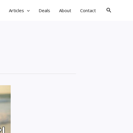
검
Articles
Deals
About
Contact
색