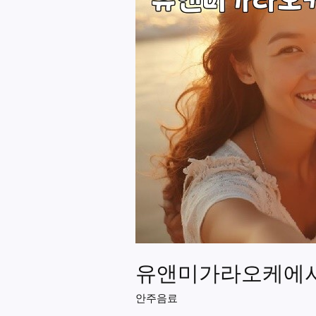
유앤미가라오케에서 
안주음료