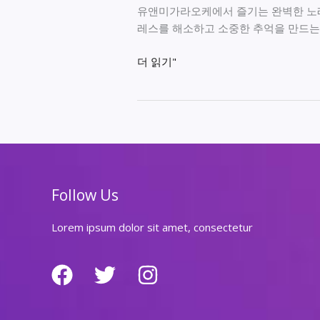
유앤미가라오케에서 즐기는 완벽한 노래 
레스를 해소하고 소중한 추억을 만드는
유
더 읽기"
앤
미
가
라
오
케
에
Follow Us
서
즐
Lorem ipsum dolor sit amet, consectetur
기
는
완
벽
한
노