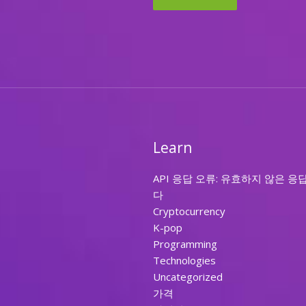
Learn
API 응답 오류: 유효하지 않은 응
다
Cryptocurrency
K-pop
Programming
Technologies
Uncategorized
가격