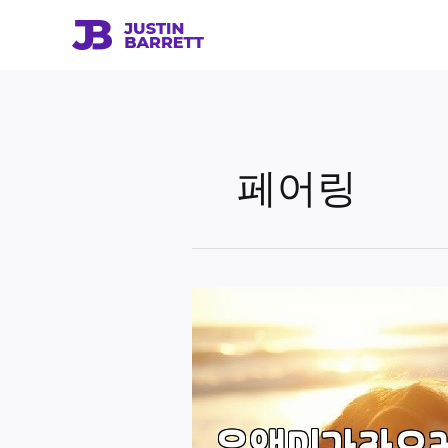
콘
텐
츠
로
건
너
뛰
페어링
기