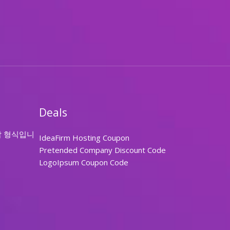
Deals
답 형식입니
IdeaFirm Hosting Coupon
Pretended Company Discount Code
LogoIpsum Coupon Code