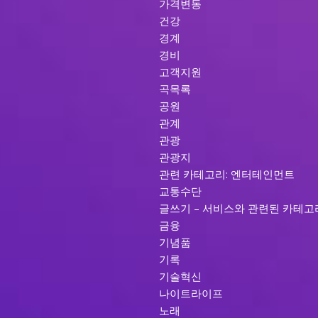
가격변동
건강
경계
경비
고객지원
곡목록
공원
관계
관광
관광지
관련 카테고리: 엔터테인먼트
교통수단
글쓰기 – 서비스와 관련된 카테고
금융
기념품
기록
기술혁신
나이트라이프
노래