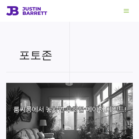
콘
텐
츠
로
건
너
뛰
기
포토존