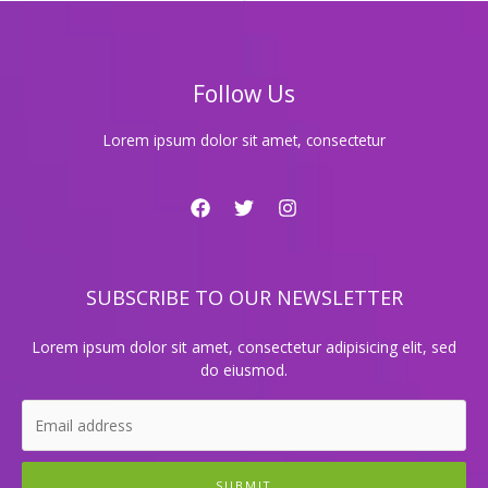
놓
치
면
후
Follow Us
회
할
메
Lorem ipsum dolor sit amet, consectetur
이
저
이
벤
트!
SUBSCRIBE TO OUR NEWSLETTER
Lorem ipsum dolor sit amet, consectetur adipisicing elit, sed
do eiusmod.
SUBMIT