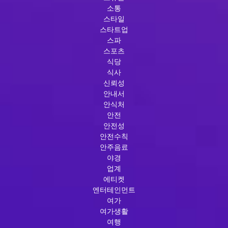
소통
스타일
스타트업
스파
스포츠
식당
식사
신뢰성
안내서
안식처
안전
안전성
안전수칙
안주음료
야경
업계
에티켓
엔터테인먼트
여가
여가생활
여행