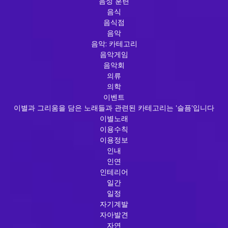
음성 훈련
음식
음식점
음악
음악: 카테고리
음악게임
음악회
의류
의학
이벤트
이별과 그리움을 담은 노래들과 관련된 카테고리는 '슬픔'입니다
이별노래
이용수칙
이용정보
인내
인연
인테리어
일간
일정
자기계발
자아발견
자연