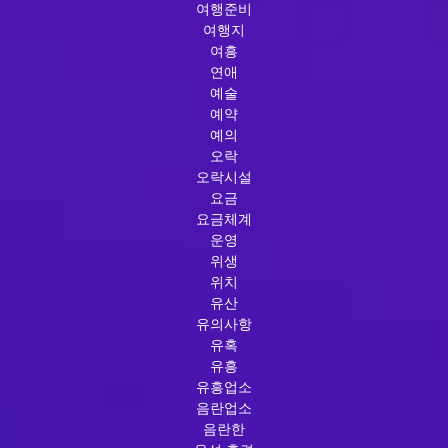
여행준비
여행지
여흥
연애
예술
예약
예의
오락
오락시설
요금
요금체계
운영
위생
위치
유산
유의사항
유혹
유흥
유흥업소
음란업소
음란한