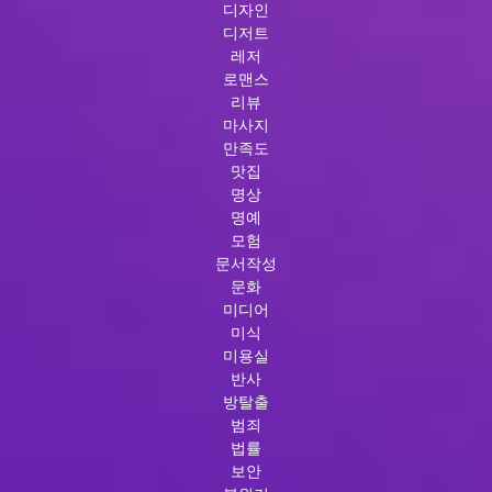
디자인
디저트
레저
로맨스
리뷰
마사지
만족도
맛집
명상
명예
모험
문서작성
문화
미디어
미식
미용실
반사
방탈출
범죄
법률
보안