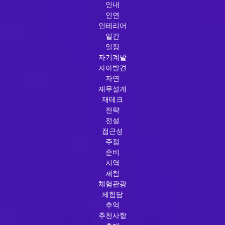
인내
인연
인테리어
일간
일정
자기계발
자아발견
자연
재무설계
재테크
전략
전설
접근성
주점
준비
지역
체험
체험관광
체험담
추억
추천사항