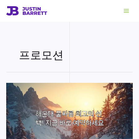
콘
텐
츠
로
건
너
뛰
기
프로모션