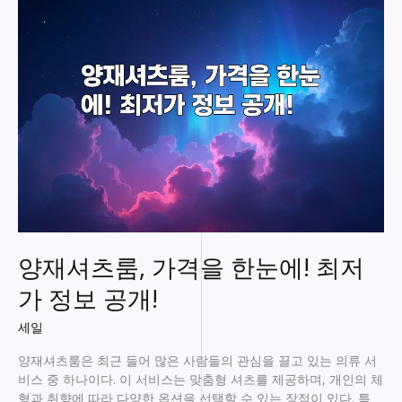
롱
최
고
의
선
택!
지
금
바
로
예
약
하
세
양재셔츠룸, 가격을 한눈에! 최저
요
가 정보 공개!
세일
양재셔츠룸은 최근 들어 많은 사람들의 관심을 끌고 있는 의류 서
비스 중 하나이다. 이 서비스는 맞춤형 셔츠를 제공하며, 개인의 체
형과 취향에 따라 다양한 옵션을 선택할 수 있는 장점이 있다. 특