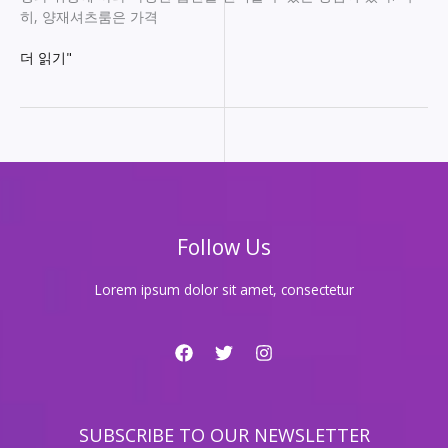
히, 양재셔츠룸은 가격
양
더 읽기"
재
셔
츠
룸,
가
격
을
한
Follow Us
눈
에!
최
Lorem ipsum dolor sit amet, consectetur
저
가
정
보
공
개!
SUBSCRIBE TO OUR NEWSLETTER