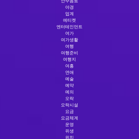
안주음료
야경
업계
에티켓
엔터테인먼트
여가
여가생활
여행
여행준비
여행지
여흥
연애
예술
예약
예의
오락
오락시설
요금
요금체계
운영
위생
위치