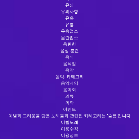
유산
유의사항
유혹
유흥
유흥업소
음란업소
음란한
음성 훈련
음식
음식점
음악
음악: 카테고리
음악게임
음악회
의류
의학
이벤트
이별과 그리움을 담은 노래들과 관련된 카테고리는 '슬픔'입니다
이별노래
이용수칙
이용정보