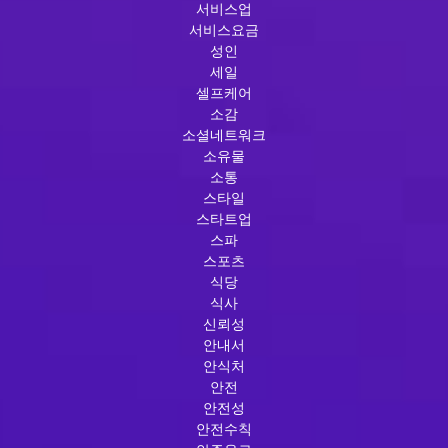
서비스업
서비스요금
성인
세일
셀프케어
소감
소셜네트워크
소유물
소통
스타일
스타트업
스파
스포츠
식당
식사
신뢰성
안내서
안식처
안전
안전성
안전수칙