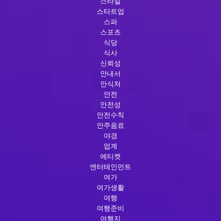
스타일
스타트업
스파
스포츠
식당
식사
신뢰성
안내서
안식처
안전
안전성
안전수칙
안주음료
야경
업계
에티켓
엔터테인먼트
여가
여가생활
여행
여행준비
여행지