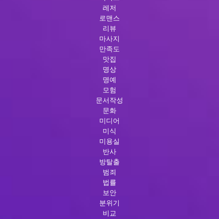
레저
로맨스
리뷰
마사지
만족도
맛집
명상
명예
모험
문서작성
문화
미디어
미식
미용실
반사
방탈출
범죄
법률
보안
분위기
비교