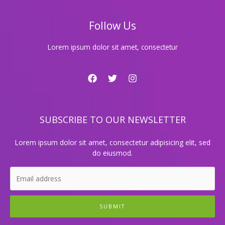
복
을
Follow Us
찾
는
비
Lorem ipsum dolor sit amet, consectetur
결
SUBSCRIBE TO OUR NEWSLETTER
Lorem ipsum dolor sit amet, consectetur adipisicing elit, sed
do eiusmod.
SUBMIT