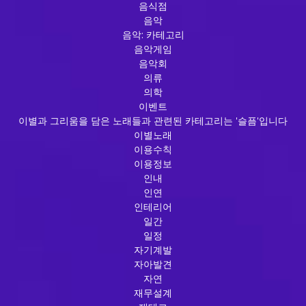
음식점
음악
음악: 카테고리
음악게임
음악회
의류
의학
이벤트
이별과 그리움을 담은 노래들과 관련된 카테고리는 '슬픔'입니다
이별노래
이용수칙
이용정보
인내
인연
인테리어
일간
일정
자기계발
자아발견
자연
재무설계