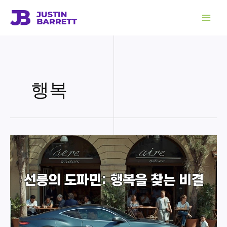
콘
텐
츠
로
건
너
뛰
기
행복