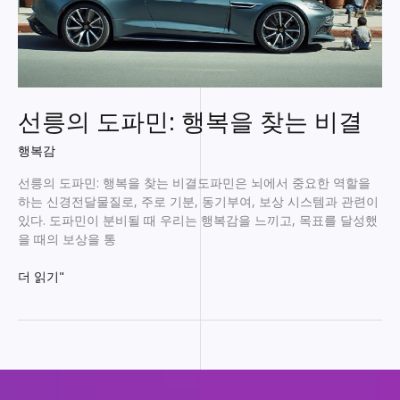
선릉의 도파민: 행복을 찾는 비결
행복감
선릉의 도파민: 행복을 찾는 비결도파민은 뇌에서 중요한 역할을
하는 신경전달물질로, 주로 기분, 동기부여, 보상 시스템과 관련이
있다. 도파민이 분비될 때 우리는 행복감을 느끼고, 목표를 달성했
을 때의 보상을 통
선
더 읽기"
릉
의
도
파
민:
행